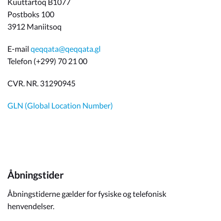
Kuuttartoq B1077
Postboks 100
3912 Maniitsoq
E-mail
qeqqata@qeqqata.gl
Telefon (+299) 70 21 00
CVR. NR. 31290945
GLN (Global Location Number)
Åbningstider
Åbningstiderne gælder for fysiske og telefonisk
henvendelser.