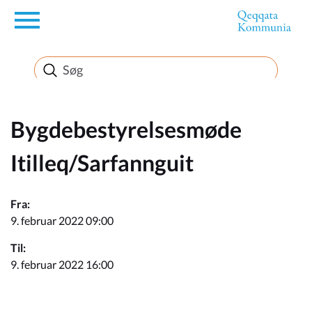
en
Borger
Erhverv
Bygdebestyrelsesmøde
Itilleq/Sarfannguit
Politik
Fra:
Turisme
9. februar 2022 09:00
Til:
9. februar 2022 16:00
Selvbetjening