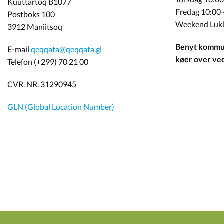
Kuuttartoq B1077
Fredag 10:00 
Postboks 100
Weekend Luk
3912 Maniitsoq
Benyt kommun
E-mail
qeqqata@qeqqata.gl
køer over ved 
Telefon (+299) 70 21 00
CVR. NR. 31290945
GLN (Global Location Number)