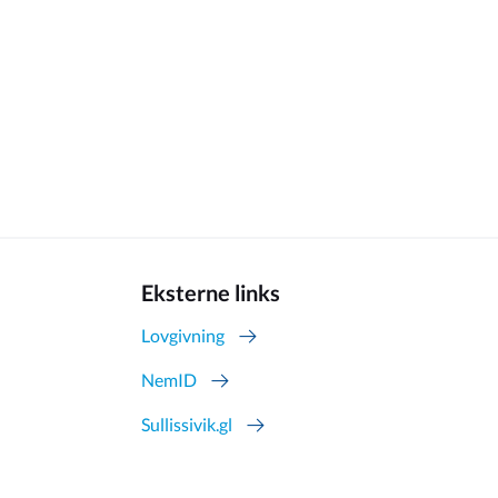
Eksterne links
Lovgivning
NemID
Sullissivik.gl