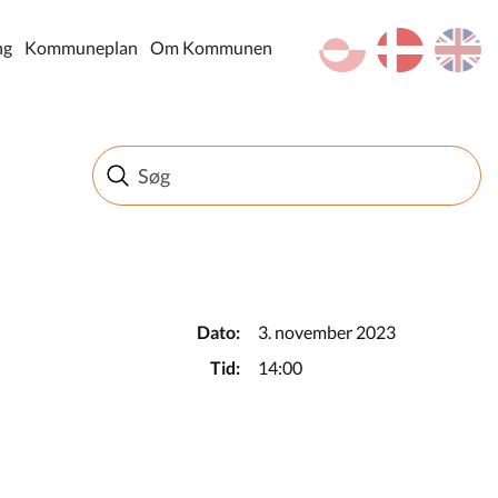
kl-GL
da
en
ng
Kommuneplan
Om Kommunen
Dato:
3. november 2023
Tid:
14:00