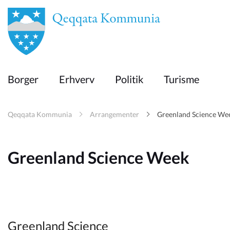
en
Borger
Borger
Erhverv
Politik
Turisme
Erhverv
Qeqqata Kommunia
Arrangementer
Greenland Science We
Politik
Greenland Science Week
Turisme
Selvbetjening
Greenland Science