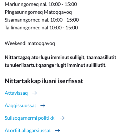
Marlunngorneq nal. 10:00 - 15:00
Pingasunngorneq Matoqqavoq
Sisamanngorneq nal. 10:00 - 15:00
Tallimanngorneq nal 10:00 - 15:00
Weekendi matoqqavoq
Nittartagaq atorlugu imminut sulligit, taamaasillutit
tunuleriiaartut qaangerlugit imminut sullillutit.
Nittartakkap iluani iserfissat
Attavissaq
Aaqqissuussat
Sulisoqarnermi politikki
Atorfiit allagarsiussat