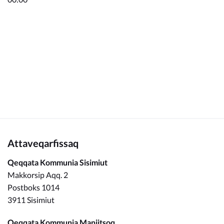
Kommunimi pilersaarut
Kommune pillugu
Attaveqarfissaq
Qeqqata Kommunia Sisimiut
Makkorsip Aqq. 2
Postboks 1014
3911 Sisimiut
Qeqqata Kommunia Maniitsoq