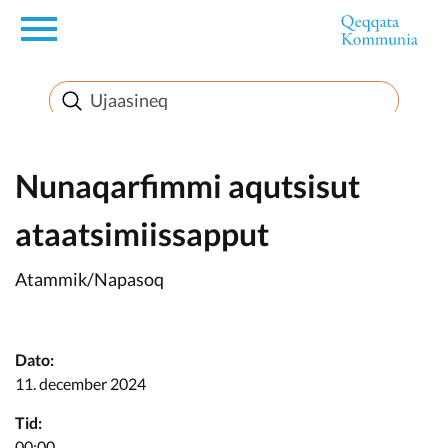
en
Innuttaasunut
Inuussutissarsiorneq
Nunaqarfimmi aqutsisut
ataatsimiissapput
Politikki
Atammik/Napasoq
Takornariat
Dato:
11. december 2024
Imminut sullinneq
Tid:
00:00