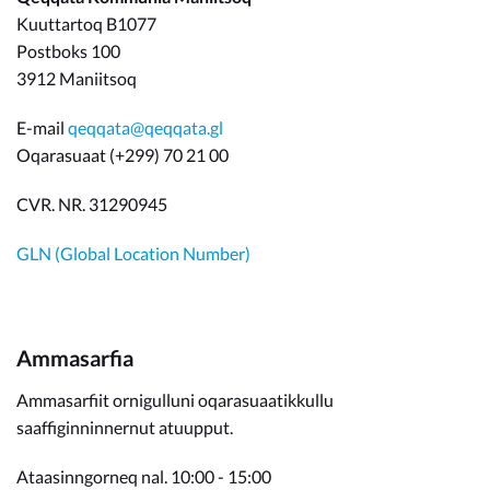
Kuuttartoq B1077
Postboks 100
3912 Maniitsoq
E-mail
qeqqata@qeqqata.gl
Oqarasuaat (+299) 70 21 00
CVR. NR. 31290945
GLN (Global Location Number)
Ammasarfia
Ammasarfiit ornigulluni oqarasuaatikkullu
saaffiginninnernut atuupput.
Ataasinngorneq nal. 10:00 - 15:00