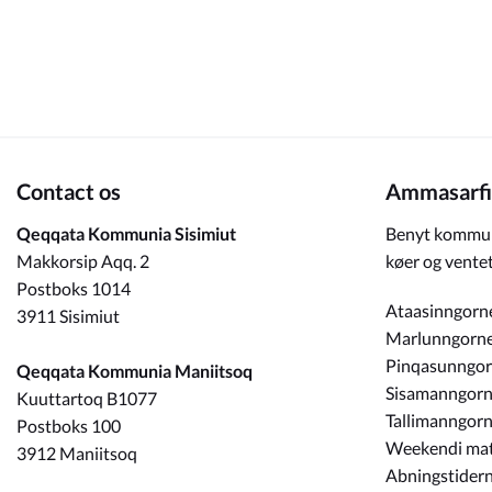
Om_kommunen
Contact os
Ammasarfi
Qeqqata Kommunia Sisimiut
Benyt kommun
Makkorsip Aqq. 2
køer og ventet
Postboks 1014
Ataasinngorn
3911 Sisimiut
Marlunngorn
Pinqasunngo
Qeqqata Kommunia Maniitsoq
Sisamanngor
Kuuttartoq B1077
Tallimanngor
Postboks 100
Weekendi ma
3912 Maniitsoq
Abningstidern