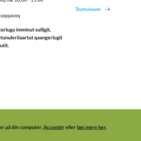
Teamviewer
toqqavoq
orlugu imminut sulligit,
 tunuleriiaartut qaangerlugit
utit.
er på din computer.
Acceptér
eller
læs mere her
.