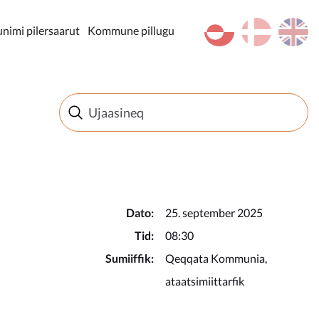
kl-GL
da
en
imi pilersaarut
Kommune pillugu
Dato:
25. september 2025
Tid:
08:30
Sumiiffik:
Qeqqata Kommunia,
ataatsimiittarfik