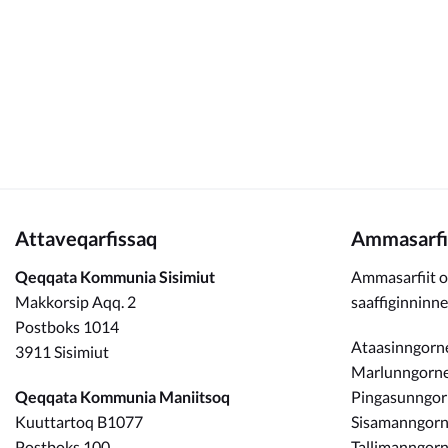
Kommunimi pilersaarut
Kommune pillugu
Attaveqarfissaq
Ammasarfi
Qeqqata Kommunia Sisimiut
Ammasarfiit o
Makkorsip Aqq. 2
saaffiginninn
Postboks 1014
Ataasinngorne
3911 Sisimiut
Marlunngorneq
Qeqqata Kommunia Maniitsoq
Pingasunngo
Kuuttartoq B1077
Sisamanngorne
Postboks 100
Tallimanngorn