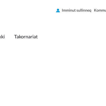
Imminut sullinneq
Kommun
kki
Takornariat