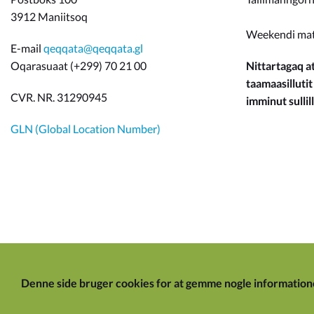
3912 Maniitsoq
Weekendi ma
E-mail
qeqqata@qeqqata.gl
Oqarasuaat (+299) 70 21 00
Nittartagaq at
taamaasillutit
CVR. NR. 31290945
imminut sullill
GLN (Global Location Number)
Denne side bruger cookies for at gemme nogle information