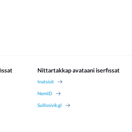
fissat
Nittartakkap avataani iserfissat
Inatsisit
NemID
Sullissivik.gl