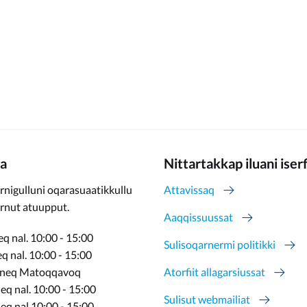
a
Nittartakkap iluani iser
rnigulluni oqarasuaatikkullu
Attavissaq
ernut atuupput.
Aaqqissuussat
q nal. 10:00 - 15:00
Sulisoqarnermi politikki
 nal. 10:00 - 15:00
rneq Matoqqavoq
Atorfiit allagarsiussat
q nal. 10:00 - 15:00
Sulisut webmailiat
eq nal 10:00 - 15:00