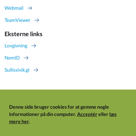
Webmail
TeamViewer
Eksterne links
Lovgivning
NemID
Sullissivik.gl
Denne side bruger cookies for at gemme nogle
informationer på din computer.
Acceptér
eller
læs
mere her
.