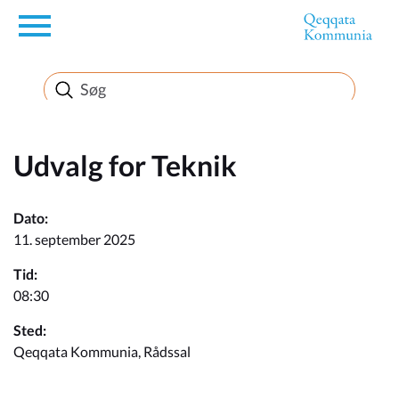
en
Borger
Erhverv
Udvalg for Teknik
Politik
Dato:
11. september 2025
Turisme
Tid:
08:30
Sted:
Selvbetjening
Qeqqata Kommunia, Rådssal