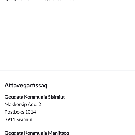
Kommunimi pilersaarut
Kommune pillugu
Attaveqarfissaq
Qeqqata Kommunia Sisimiut
Makkorsip Aqq. 2
Postboks 1014
3911 Sisimiut
Qeqqata Kommunia Maniitsoq