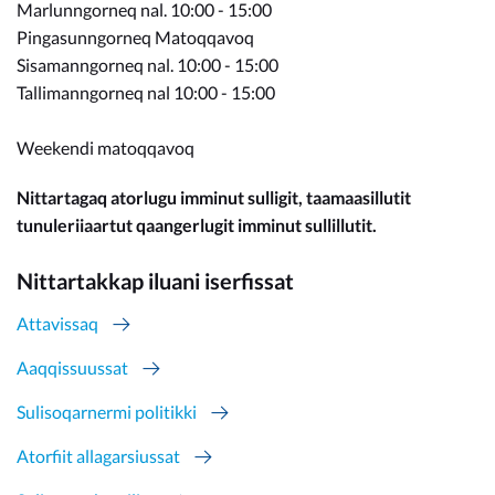
Marlunngorneq nal. 10:00 - 15:00
Pingasunngorneq Matoqqavoq
Sisamanngorneq nal. 10:00 - 15:00
Tallimanngorneq nal 10:00 - 15:00
Weekendi matoqqavoq
Nittartagaq atorlugu imminut sulligit, taamaasillutit
tunuleriiaartut qaangerlugit imminut sullillutit.
Nittartakkap iluani iserfissat
Attavissaq
Aaqqissuussat
Sulisoqarnermi politikki
Atorfiit allagarsiussat