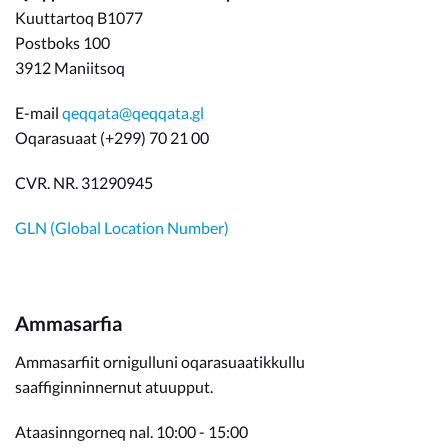
Kuuttartoq B1077
Postboks 100
3912 Maniitsoq
E-mail
qeqqata@qeqqata.gl
Oqarasuaat (+299) 70 21 00
CVR. NR. 31290945
GLN (Global Location Number)
Ammasarfia
Ammasarfiit ornigulluni oqarasuaatikkullu
saaffiginninnernut atuupput.
Ataasinngorneq nal. 10:00 - 15:00