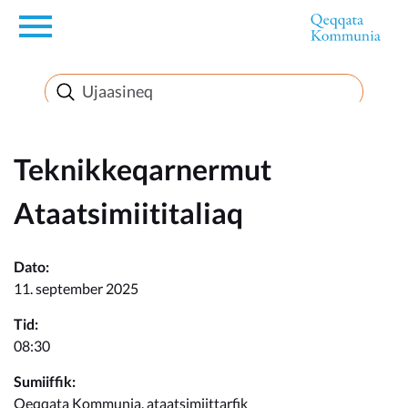
en
Innuttaasunut
Inuussutissarsiorneq
Teknikkeqarnermut
Ataatsimiititaliaq
Politikki
Dato:
Takornariat
11. september 2025
Tid:
08:30
Imminut sullinneq
Sumiiffik:
Qeqqata Kommunia, ataatsimiittarfik