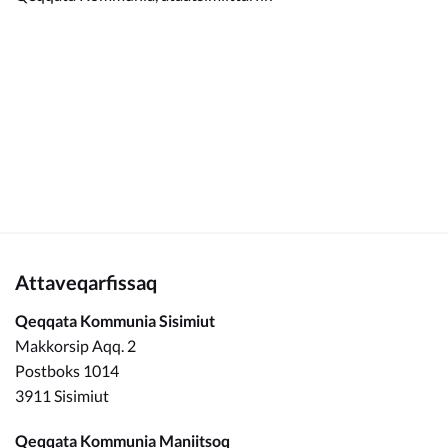
Kommunimi pilersaarut
Kommune pillugu
Attaveqarfissaq
Qeqqata Kommunia Sisimiut
Makkorsip Aqq. 2
Postboks 1014
3911 Sisimiut
Qeqqata Kommunia Maniitsoq