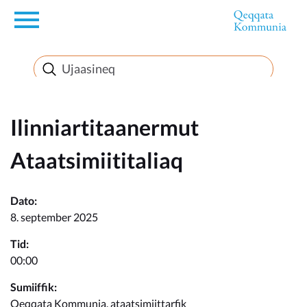
en
Innuttaasunut
Inuussutissarsiorneq
Ilinniartitaanermut
Ataatsimiititaliaq
Politikki
Dato:
Takornariat
8. september 2025
Tid:
00:00
Imminut sullinneq
Sumiiffik:
Qeqqata Kommunia, ataatsimiittarfik