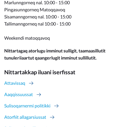
Marlunngorneq nal. 10:00 - 15:00
Pingasunngorneq Matoqqavoq
Sisamanngorneq nal. 10:00 - 15:00
Tallimanngorneq nal 10:00 - 15:00
Weekendi matoqqavoq
Nittartagaq atorlugu imminut sulligit, taamaasillutit
tunuleriiaartut qaangerlugit imminut sullillutit.
Nittartakkap iluani iserfissat
Attavissaq
Aaqqissuussat
Sulisoqarnermi politikki
Atorfiit allagarsiussat