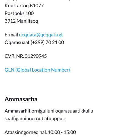
Kuuttartoq B1077
Postboks 100
3912 Maniitsoq
E-mail
qeqqata@qeqqata.gl
Oqarasuaat (+299) 70 21 00
CVR. NR. 31290945
GLN (Global Location Number)
Ammasarfia
Ammasarfiit ornigulluni oqarasuaatikkullu
saaffiginninnernut atuupput.
Ataasinngorneq nal. 10:00 - 15:00