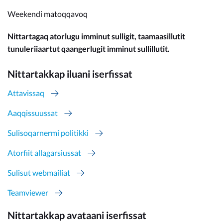
Weekendi matoqqavoq
Nittartagaq atorlugu imminut sulligit, taamaasillutit
tunuleriiaartut qaangerlugit imminut sullillutit.
Nittartakkap iluani iserfissat
Attavissaq
Aaqqissuussat
Sulisoqarnermi politikki
Atorfiit allagarsiussat
Sulisut webmailiat
Teamviewer
Nittartakkap avataani iserfissat