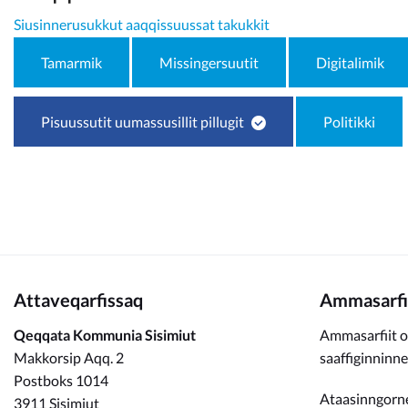
Kommunimi pilersaarut
Siusinnerusukkut aaqqissuussat takukkit
Kommune pillugu
Tamarmik
Missingersuutit
Digitalimik
Pisuussutit uumassusillit pillugit
Politikki
Attaveqarfissaq
Ammasarfi
Qeqqata Kommunia Sisimiut
Ammasarfiit o
Makkorsip Aqq. 2
saaffiginninn
Postboks 1014
Ataasinngorne
3911 Sisimiut