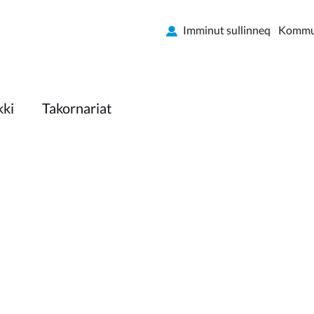
Imminut sullinneq
Kommun
kki
Takornariat