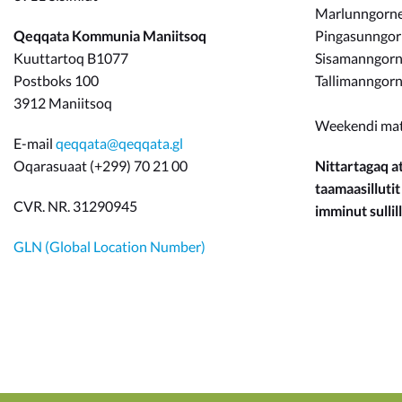
Marlunngorneq
Qeqqata Kommunia Maniitsoq
Pingasunngo
Kuuttartoq B1077
Sisamanngorne
Postboks 100
Tallimanngorn
3912 Maniitsoq
Weekendi ma
E-mail
qeqqata@qeqqata.gl
Oqarasuaat (+299) 70 21 00
Nittartagaq at
taamaasillutit
CVR. NR. 31290945
imminut sullill
GLN (Global Location Number)