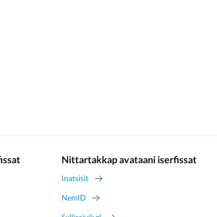
fissat
Nittartakkap avataani iserfissat
Inatsisit
NemID
Sullissivik.gl