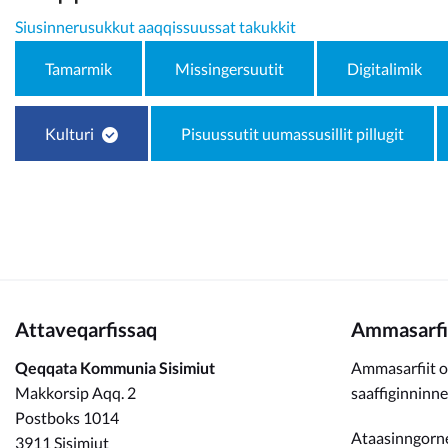
Kommunimi pilersaarut
Siusinnerusukkut aaqqissuussat takukkit
Kommune pillugu
Tamarmik
Missingersuutit
Digitalimik
Kulturi
Pisuussutit uumassusillit pillugit
Attaveqarfissaq
Ammasarfi
Qeqqata Kommunia Sisimiut
Ammasarfiit o
Makkorsip Aqq. 2
saaffiginninn
Postboks 1014
Ataasinngorne
3911 Sisimiut