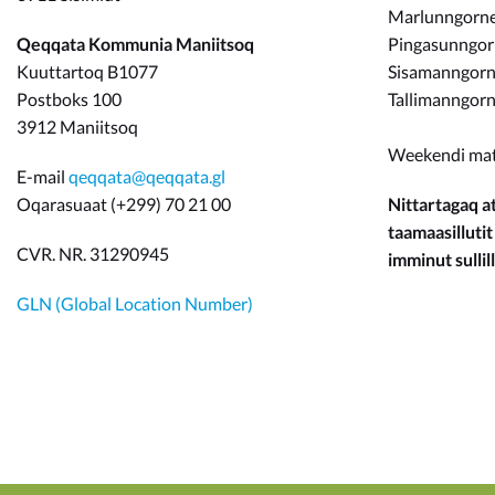
Marlunngorneq
Qeqqata Kommunia Maniitsoq
Pingasunngo
Kuuttartoq B1077
Sisamanngorne
Postboks 100
Tallimanngorn
3912 Maniitsoq
Weekendi ma
E-mail
qeqqata@qeqqata.gl
Oqarasuaat (+299) 70 21 00
Nittartagaq at
taamaasillutit
CVR. NR. 31290945
imminut sullill
GLN (Global Location Number)