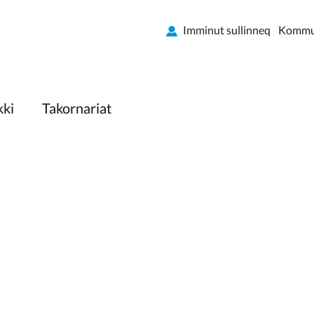
Imminut sullinneq
Kommun
kki
Takornariat