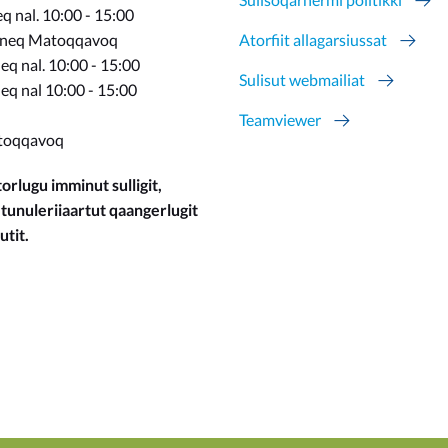
 nal. 10:00 - 15:00
rneq Matoqqavoq
Atorfiit allagarsiussat
q nal. 10:00 - 15:00
Sulisut webmailiat
eq nal 10:00 - 15:00
Teamviewer
toqqavoq
orlugu imminut sulligit,
 tunuleriiaartut qaangerlugit
utit.