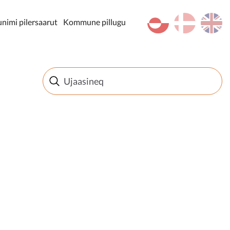
kl-GL
da
en
imi pilersaarut
Kommune pillugu