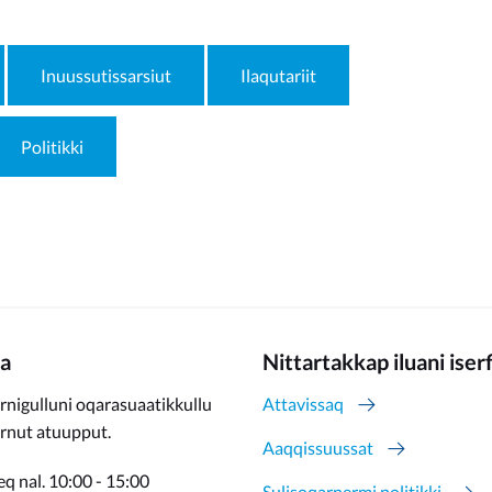
Inuussutissarsiut
Ilaqutariit
Politikki
a
Nittartakkap iluani iser
rnigulluni oqarasuaatikkullu
Attavissaq
ernut atuupput.
Aaqqissuussat
q nal. 10:00 - 15:00
Sulisoqarnermi politikki