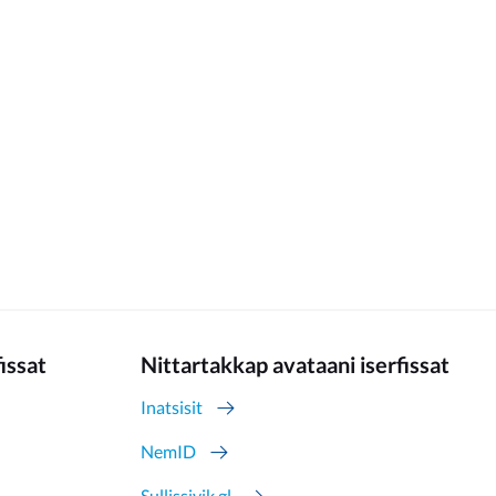
fissat
Nittartakkap avataani iserfissat
Inatsisit
NemID
Sullissivik.gl