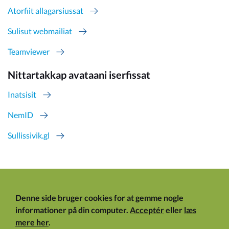
Atorfiit allagarsiussat
Sulisut webmailiat
Teamviewer
Nittartakkap avataani iserfissat
Inatsisit
NemID
Sullissivik.gl
Denne side bruger cookies for at gemme nogle
informationer på din computer.
Acceptér
eller
læs
mere her
.