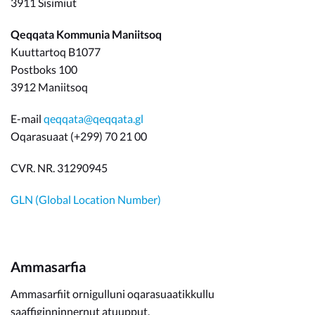
3911 Sisimiut
Qeqqata Kommunia Maniitsoq
Kuuttartoq B1077
Postboks 100
3912 Maniitsoq
E-mail
qeqqata@qeqqata.gl
Oqarasuaat (+299) 70 21 00
CVR. NR. 31290945
GLN (Global Location Number)
Ammasarfia
Ammasarfiit ornigulluni oqarasuaatikkullu
saaffiginninnernut atuupput.