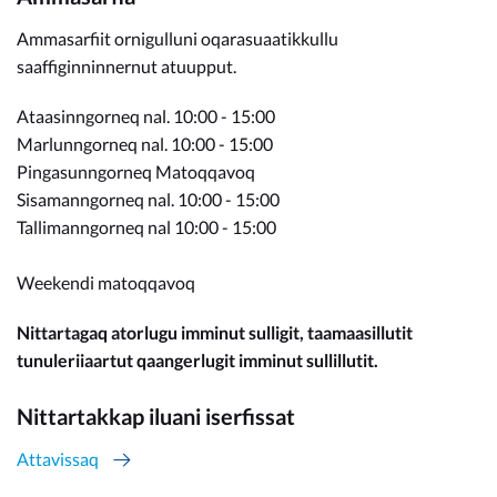
Ammasarfiit ornigulluni oqarasuaatikkullu
saaffiginninnernut atuupput.
Ataasinngorneq nal. 10:00 - 15:00
Marlunngorneq nal. 10:00 - 15:00
Pingasunngorneq Matoqqavoq
Sisamanngorneq nal. 10:00 - 15:00
Tallimanngorneq nal 10:00 - 15:00
Weekendi matoqqavoq
Nittartagaq atorlugu imminut sulligit, taamaasillutit
tunuleriiaartut qaangerlugit imminut sullillutit.
Nittartakkap iluani iserfissat
Attavissaq