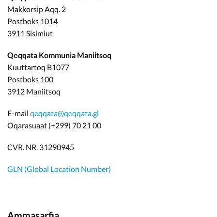
Makkorsip Aqq. 2
Postboks 1014
3911 Sisimiut
Qeqqata Kommunia Maniitsoq
Kuuttartoq B1077
Postboks 100
3912 Maniitsoq
E-mail
qeqqata@qeqqata.gl
Oqarasuaat (+299) 70 21 00
CVR. NR. 31290945
GLN (Global Location Number)
Ammasarfia