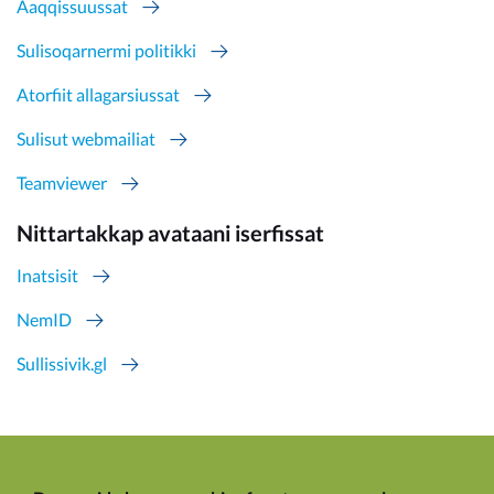
Aaqqissuussat
Sulisoqarnermi politikki
Atorfiit allagarsiussat
Sulisut webmailiat
Teamviewer
Nittartakkap avataani iserfissat
Inatsisit
NemID
Sullissivik.gl