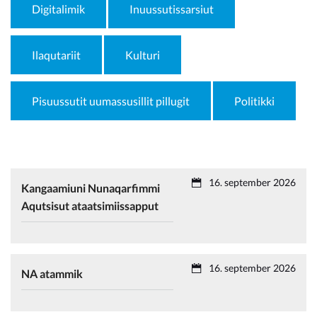
Kommunimi pilersaarut
Digitalimik
Inuussutissarsiut
Kommune pillugu
Ilaqutariit
Kulturi
Pisuussutit uumassusillit pillugit
Politikki
16. september 2026
Kangaamiuni Nunaqarfimmi
Aqutsisut ataatsimiissapput
16. september 2026
NA atammik