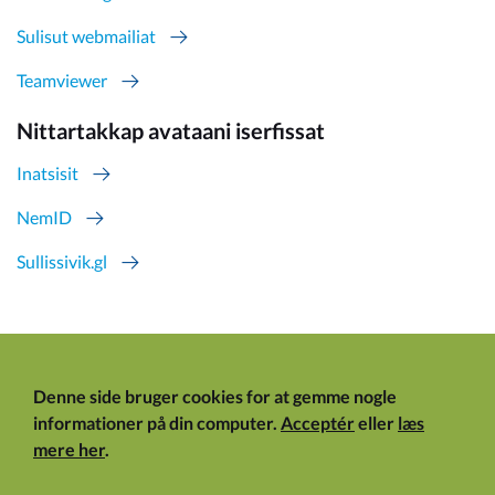
Sulisut webmailiat
Teamviewer
Nittartakkap avataani iserfissat
Inatsisit
NemID
Sullissivik.gl
Denne side bruger cookies for at gemme nogle
informationer på din computer.
Acceptér
eller
læs
mere her
.