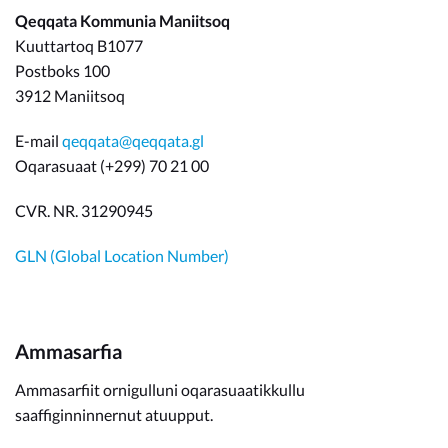
Qeqqata Kommunia Maniitsoq
Kuuttartoq B1077
Postboks 100
3912 Maniitsoq
E-mail
qeqqata@qeqqata.gl
Oqarasuaat (+299) 70 21 00
CVR. NR. 31290945
GLN (Global Location Number)
Ammasarfia
Ammasarfiit ornigulluni oqarasuaatikkullu
saaffiginninnernut atuupput.