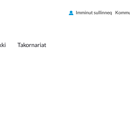
Imminut sullinneq
Kommun
kki
Takornariat