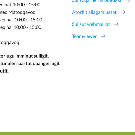
 nal. 10:00 - 15:00
rneq Matoqqavoq
Atorfiit allagarsiussat
q nal. 10:00 - 15:00
Sulisut webmailiat
eq nal 10:00 - 15:00
Teamviewer
toqqavoq
orlugu imminut sulligit,
 tunuleriiaartut qaangerlugit
utit.