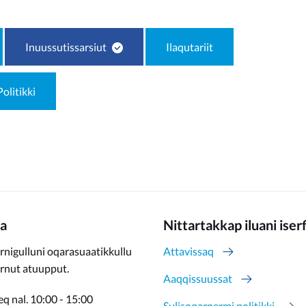
Inuussutissarsiut
Ilaqutariit
Politikki
a
Nittartakkap iluani iser
rnigulluni oqarasuaatikkullu
Attavissaq
ernut atuupput.
Aaqqissuussat
q nal. 10:00 - 15:00
Sulisoqarnermi politikki