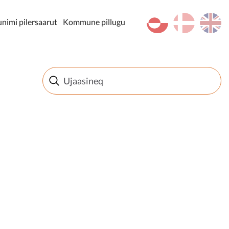
kl-GL
da
en
imi pilersaarut
Kommune pillugu