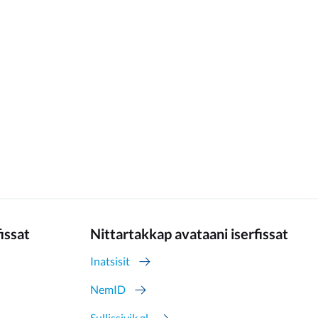
fissat
Nittartakkap avataani iserfissat
Inatsisit
NemID
Sullissivik.gl