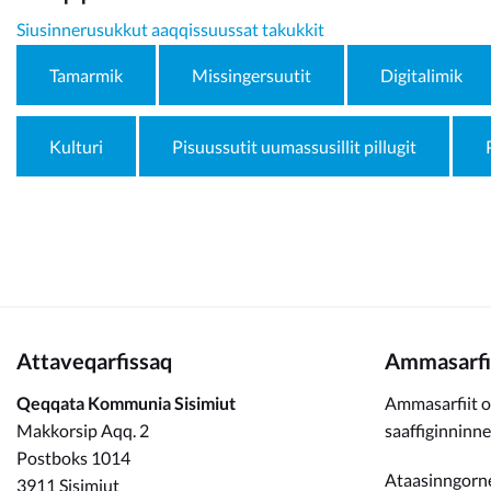
Kommunimi pilersaarut
Siusinnerusukkut aaqqissuussat takukkit
Kommune pillugu
Tamarmik
Missingersuutit
Digitalimik
Kulturi
Pisuussutit uumassusillit pillugit
Attaveqarfissaq
Ammasarfi
Qeqqata Kommunia Sisimiut
Ammasarfiit o
Makkorsip Aqq. 2
saaffiginninn
Postboks 1014
Ataasinngorne
3911 Sisimiut