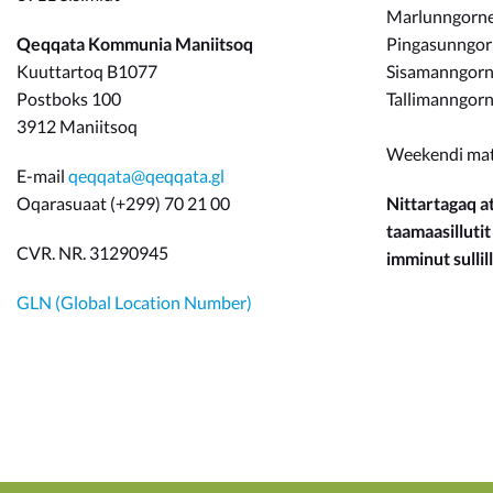
Marlunngorneq
Qeqqata Kommunia Maniitsoq
Pingasunngo
Kuuttartoq B1077
Sisamanngorne
Postboks 100
Tallimanngorn
3912 Maniitsoq
Weekendi ma
E-mail
qeqqata@qeqqata.gl
Oqarasuaat (+299) 70 21 00
Nittartagaq at
taamaasillutit
CVR. NR. 31290945
imminut sullill
GLN (Global Location Number)