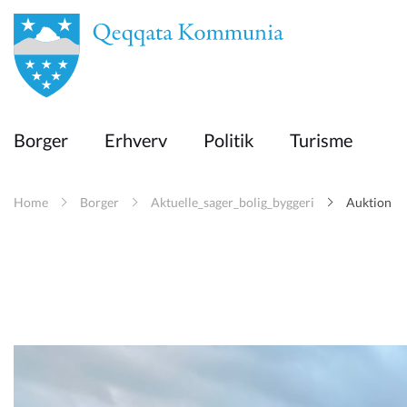
en
Borger
Borger
Erhverv
Politik
Turisme
Erhverv
Home
Borger
Aktuelle_sager_bolig_byggeri
Auktion
Politik
Turisme
Kommuneplanen