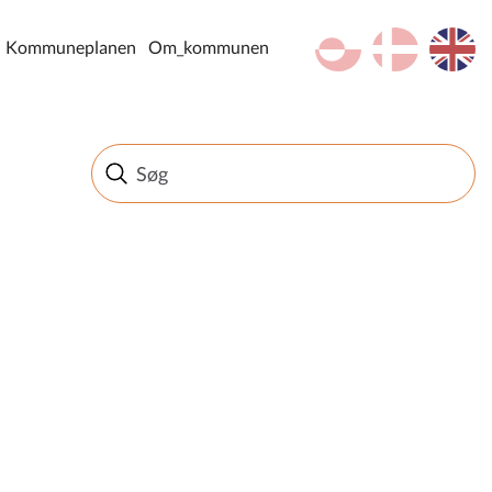
kl-GL
da
en
Kommuneplanen
Om_kommunen