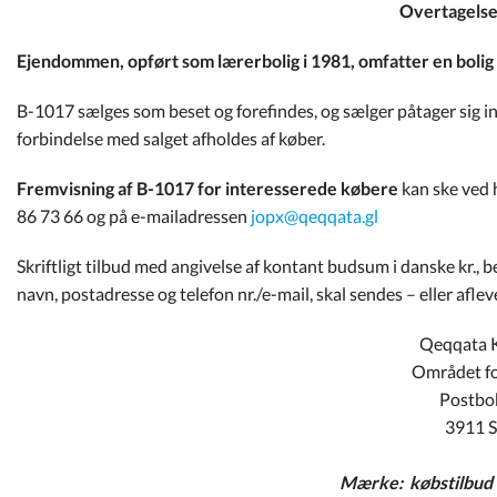
Overtagelse 
Ejendommen, opført som lærerbolig i 1981, omfatter en bolig 
B-1017 sælges som beset og forefindes, og sælger påtager sig in
forbindelse med salget afholdes af køber.
Fremvisning af B-1017 for interesserede købere
kan ske ved h
86 73 66 og på e-mailadressen
jopx@qeqqata.gl
Skriftligt tilbud med angivelse af kontant budsum i danske kr., 
navn, postadresse og telefon nr./e-mail, skal sendes – eller afleve
Qeqqata 
Området f
Postbo
3911 S
Mærke: købstilbud B