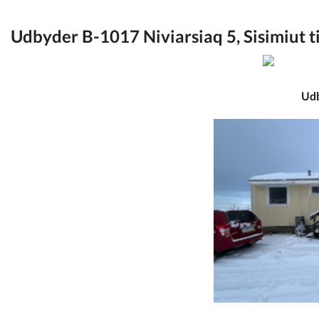
Kommuneplan
Udbyder B-1017 Niviarsiaq 5, Sisimiut ti
Om Kommunen
Udbyder B-1017 Niviarsi