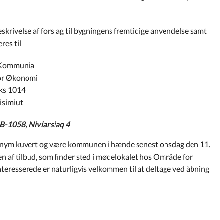
beskrivelse af forslag til bygningens fremtidige anvendelse samt
res til
Kommunia
or Økonomi
ks 1014
isimiut
-1058, Niviarsiaq 4
t anonym kuvert og være kommunen i hænde senest onsdag den 11.
en af tilbud, som finder sted i mødelokalet hos Område for
nteresserede er naturligvis velkommen til at deltage ved åbning