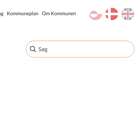
kl-GL
da
en
ng
Kommuneplan
Om Kommunen