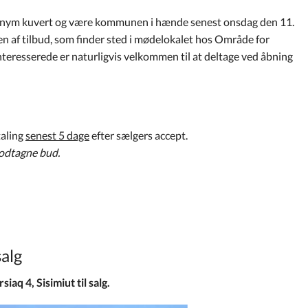
t anonym kuvert og være kommunen i hænde senest onsdag den 11.
en af tilbud, som finder sted i mødelokalet hos Område for
nteresserede er naturligvis velkommen til at deltage ved åbning
taling
senest 5 dage
efter sælgers accept.
modtagne bud.
salg
aq 4, Sisimiut til salg.