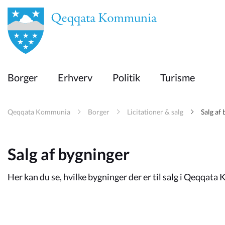
en
Borger
Borger
Erhverv
Politik
Turisme
Erhverv
Qeqqata Kommunia
Borger
Licitationer & salg
Salg af
Politik
Salg af bygninger
Turisme
Her kan du se, hvilke bygninger der er til salg i Qeqqat
Selvbetjening