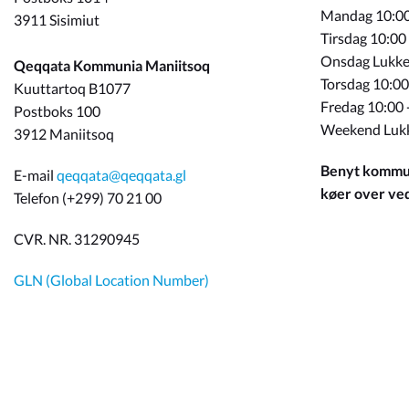
Mandag 10:00
3911 Sisimiut
Tirsdag 10:00
Onsdag Lukke
Qeqqata Kommunia Maniitsoq
Torsdag 10:00
Kuuttartoq B1077
Fredag 10:00 
Postboks 100
Weekend Luk
3912 Maniitsoq
Benyt kommun
E-mail
qeqqata@qeqqata.gl
køer over ved 
Telefon (+299) 70 21 00
CVR. NR. 31290945
GLN (Global Location Number)