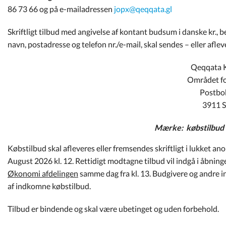
86 73 66 og på e-mailadressen
jopx@qeqqata.gl
Skriftligt tilbud med angivelse af kontant budsum i danske kr., 
navn, postadresse og telefon nr./e-mail, skal sendes – eller afleve
Qeqqata 
Området f
Postbo
3911 S
Mærke: købstilbud B
Købstilbud skal afleveres eller fremsendes skriftligt i lukke
August 2026 kl. 12. Rettidigt modtagne tilbud vil indgå i åbning
Økonomi afdelingen
samme dag fra kl. 13. Budgivere og andre i
af indkomne købstilbud.
Tilbud er bindende og skal være ubetinget og uden forbehold.