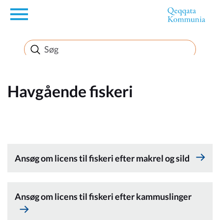
en
Borger
Erhverv
Havgående fiskeri
Politik
Turisme
Ansøg om licens til fiskeri efter makrel og sild
Selvbetjening
Ansøg om licens til fiskeri efter kammuslinger