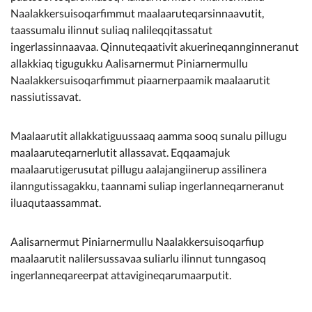
Naalakkersuisoqarfimmut maalaaruteqarsinnaavutit,
taassumalu ilinnut suliaq nalileqqitassatut
ingerlassinnaavaa. Qinnuteqaativit akuerineqannginneranut
allakkiaq tigugukku Aalisarnermut Piniarnermullu
Naalakkersuisoqarfimmut piaarnerpaamik maalaarutit
nassiutissavat.
Maalaarutit allakkatiguussaaq aamma sooq sunalu pillugu
maalaaruteqarnerlutit allassavat. Eqqaamajuk
maalaarutigerusutat pillugu aalajangiinerup assilinera
ilanngutissagakku, taannami suliap ingerlanneqarneranut
iluaqutaassammat.
Aalisarnermut Piniarnermullu Naalakkersuisoqarfiup
maalaarutit nalilersussavaa suliarlu ilinnut tunngasoq
ingerlanneqareerpat attavigineqarumaarputit.