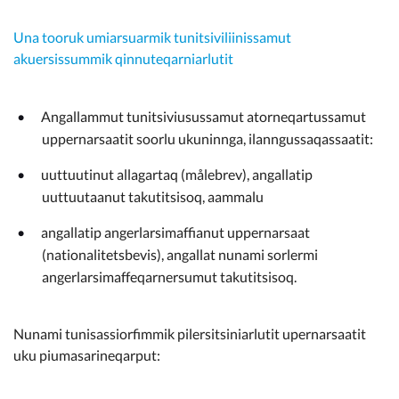
Una tooruk umiarsuarmik tunitsiviliinissamut
akuersissummik qinnuteqarniarlutit
Angallammut tunitsiviusussamut atorneqartussamut
uppernarsaatit soorlu ukuninnga, ilanngussaqassaatit:
uuttuutinut allagartaq (målebrev), angallatip
uuttuutaanut takutitsisoq, aammalu
angallatip angerlarsimaffianut uppernarsaat
(nationalitetsbevis), angallat nunami sorlermi
angerlarsimaffeqarnersumut takutitsisoq.
Nunami tunisassiorfimmik pilersitsiniarlutit upernarsaatit
uku piumasarineqarput: