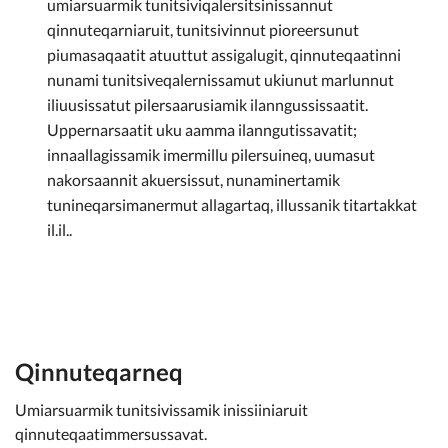
umiarsuarmik tunitsiviqalersitsinissannut
qinnuteqarniaruit, tunitsivinnut pioreersunut
piumasaqaatit atuuttut assigalugit, qinnuteqaatinni
nunami tunitsiveqalernissamut ukiunut marlunnut
iliuusissatut pilersaarusiamik ilanngussissaatit.
Uppernarsaatit uku aamma ilanngutissavatit;
innaallagissamik imermillu pilersuineq, uumasut
nakorsaannit akuersissut, nunaminertamik
tunineqarsimanermut allagartaq, illussanik titartakkat
il.il..
Qinnuteqarneq
Umiarsuarmik tunitsivissamik inissiiniaruit
qinnuteqaatimmersussavat.