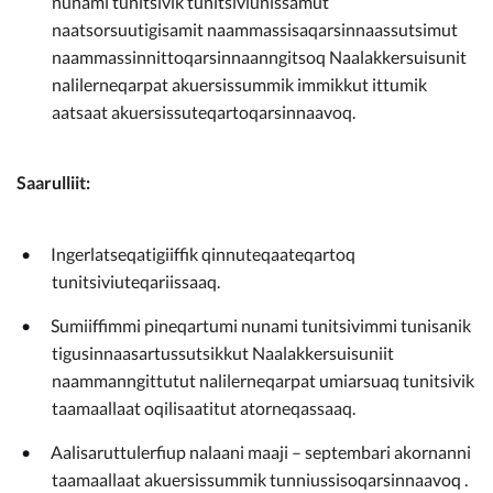
nunami tunitsivik tunitsiviunissamut
naatsorsuutigisamit naammassisaqarsinnaassutsimut
naammassinnittoqarsinnaanngitsoq Naalakkersuisunit
nalilerneqarpat akuersissummik immikkut ittumik
aatsaat akuersissuteqartoqarsinnaavoq.
Saarulliit:
Ingerlatseqatigiiffik qinnuteqaateqartoq
tunitsiviuteqariissaaq.
Sumiiffimmi pineqartumi nunami tunitsivimmi tunisanik
tigusinnaasartussutsikkut Naalakkersuisuniit
naammanngittutut nalilerneqarpat umiarsuaq tunitsivik
taamaallaat oqilisaatitut atorneqassaaq.
Aalisaruttulerfiup nalaani maaji – septembari akornanni
taamaallaat akuersissummik tunniussisoqarsinnaavoq .