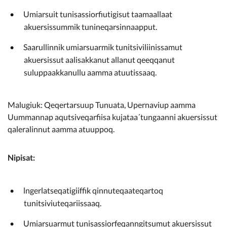
Umiarsuit tunisassiorfiutigisut taamaallaat
akuersissummik tunineqarsinnaapput.
Saarullinnik umiarsuarmik tunitsiviliinissamut
akuersissut aalisakkanut allanut qeeqqanut
suluppaakkanullu aamma atuutissaaq.
Malugiuk: Qeqertarsuup Tunuata, Upernaviup aamma
Uummannap aqutsiveqarfiisa kujataa´tungaanni akuersissut
qaleralinnut aamma atuuppoq.
Nipisat:
lngerlatseqatigiiffik qinnuteqaateqartoq
tunitsiviuteqariissaaq.
Umiarsuarmut tunisassiorfeqanngitsumut akuersissut