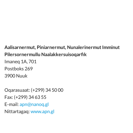
Aalisarnermut, Piniarnermut, Nunalerinermut Imminut
Pilersornermullu Naalakkersuisoqarfik
Imaneq 1A, 701
Postboks 269
3900 Nuuk
Oqarasuaat: (+299) 34 50 00
Fax: (+299) 34 63 55
E-mail:
apn@nanoq.gl
Nittartagaq:
www.apn.gl