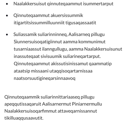
Naalakkersuisut qinnuteqaammut isummertarput
Qinnuteqaammut akuersissummik
itigartitsissummilluunniit tigusaqassaatit
Suliassamik suliarinninneq, Aalisarneq pillugu
Siunnersuisoqatigiinnut aamma kommunimut
tusarniaassut ilanngullugu, aamma Naalakkersuisunut
inassuteqaat sivisuumik suliarineqartarput.
Qinnuteqaammut akissutisinissamut qaammatip
ataatsip missaani utaqqisoqartarnissaa
naatsorsuutigineqarsinnaavoq
Qinnuteqaammik suliarinnittariaaseq pillugu
apeqqutissaqaruit Aalisarnermut Piniarnermullu
Naalakkersuisoqarfimmut attaveqarnissannut
tikilluaqqusaavutit.