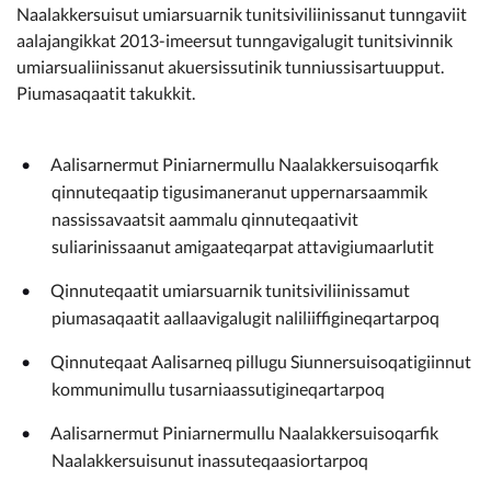
Naalakkersuisut umiarsuarnik tunitsiviliinissanut tunngaviit
aalajangikkat 2013-imeersut tunngavigalugit tunitsivinnik
umiarsualiinissanut akuersissutinik tunniussisartuupput.
Piumasaqaatit takukkit.
Aalisarnermut Piniarnermullu Naalakkersuisoqarfik
qinnuteqaatip tigusimaneranut uppernarsaammik
nassissavaatsit aammalu qinnuteqaativit
suliarinissaanut amigaateqarpat attavigiumaarlutit
Qinnuteqaatit umiarsuarnik tunitsiviliinissamut
piumasaqaatit aallaavigalugit naliliiffigineqartarpoq
Qinnuteqaat Aalisarneq pillugu Siunnersuisoqatigiinnut
kommunimullu tusarniaassutigineqartarpoq
Aalisarnermut Piniarnermullu Naalakkersuisoqarfik
Naalakkersuisunut inassuteqaasiortarpoq