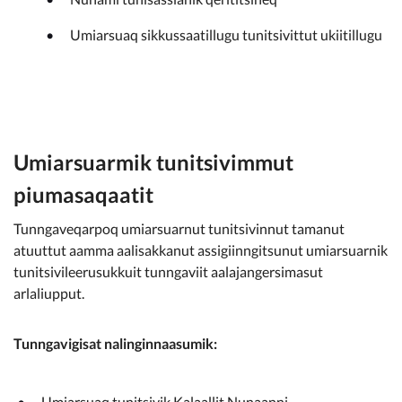
Umiarsuaq sikkussaatillugu tunitsivittut ukiitillugu
Umiarsuarmik tunitsivimmut
piumasaqaatit
Tunngaveqarpoq umiarsuarnut tunitsivinnut tamanut
atuuttut aamma aalisakkanut assigiinngitsunut umiarsuarnik
tunitsivileerusukkuit tunngaviit aalajangersimasut
arlaliupput.
Tunngavigisat nalinginnaasumik:
Umiarsuaq tunitsivik Kalaallit Nunaanni