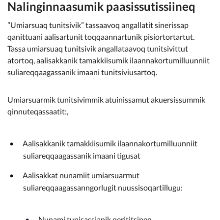
Kommunimi pilersaarut
Nalinginnaasumik paasissutissiineq
”Umiarsuaq tunitsivik” tassaavoq angallatit sinerissap
Kommune pillugu
qanittuani aalisartunit toqqaannartunik pisiortortartut.
Tassa umiarsuaq tunitsivik angallataavoq tunitsivittut
atortoq, aalisakkanik tamakkiisumik ilaannakortumilluunniit
suliareqqaagassanik imaani tunitsiviusartoq.
Umiarsuarmik tunitsivimmik atuinissamut akuersissummik
qinnuteqassaatit:,
Aalisakkanik tamakkiisumik ilaannakortumilluunniit
suliareqqaagassanik imaani tigusat
Aalisakkat nunamiit umiarsuarmut
suliareqqaagassanngorlugit nuussisoqartillugu:
Nunami tunisassianik qerititsineq