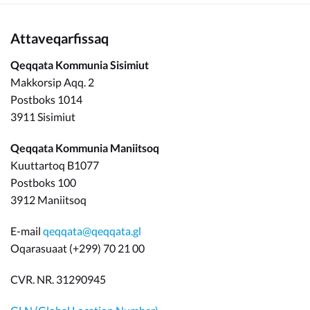
Attaveqarfissaq
Qeqqata Kommunia Sisimiut
Makkorsip Aqq. 2
Postboks 1014
3911 Sisimiut
Qeqqata Kommunia Maniitsoq
Kuuttartoq B1077
Postboks 100
3912 Maniitsoq
E-mail
qeqqata@qeqqata.gl
Oqarasuaat (+299) 70 21 00
CVR. NR. 31290945