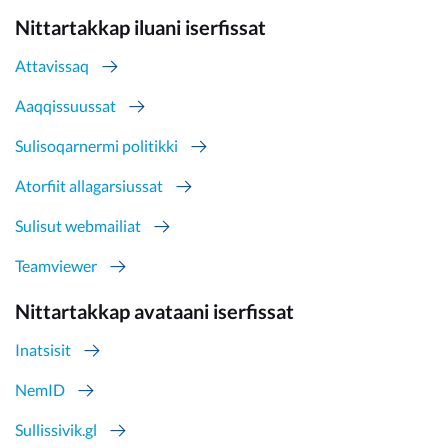
Nittartakkap iluani iserfissat
Attavissaq
Aaqqissuussat
Sulisoqarnermi politikki
Atorfiit allagarsiussat
Sulisut webmailiat
Teamviewer
Nittartakkap avataani iserfissat
Inatsisit
NemID
Sullissivik.gl