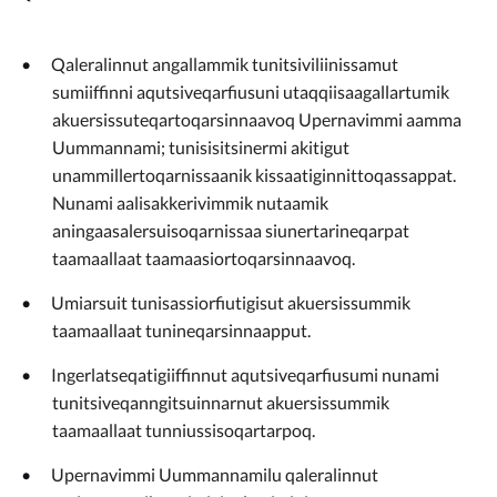
Qaleralinnut angallammik tunitsiviliinissamut
sumiiffinni aqutsiveqarfiusuni utaqqiisaagallartumik
akuersissuteqartoqarsinnaavoq Upernavimmi aamma
Uummannami; tunisisitsinermi akitigut
unammillertoqarnissaanik kissaatiginnittoqassappat.
Nunami aalisakkerivimmik nutaamik
aningaasalersuisoqarnissaa siunertarineqarpat
taamaallaat taamaasiortoqarsinnaavoq.
Umiarsuit tunisassiorfiutigisut akuersissummik
taamaallaat tunineqarsinnaapput.
Ingerlatseqatigiiffinnut aqutsiveqarfiusumi nunami
tunitsiveqanngitsuinnarnut akuersissummik
taamaallaat tunniussisoqartarpoq.
Upernavimmi Uummannamilu qaleralinnut