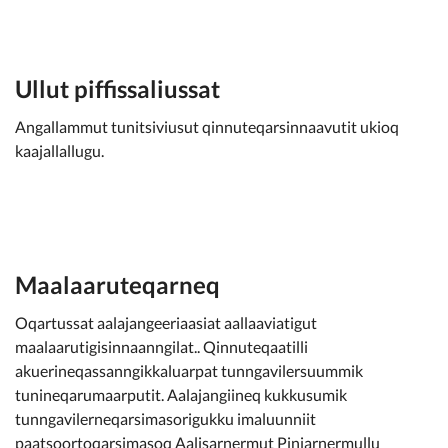
Ullut piffissaliussat
Angallammut tunitsiviusut qinnuteqarsinnaavutit ukioq
kaajallallugu.
Maalaaruteqarneq
Oqartussat aalajangeeriaasiat aallaaviatigut
maalaarutigisinnaanngilat.. Qinnuteqaatilli
akuerineqassanngikkaluarpat tunngavilersuummik
tunineqarumaarputit. Aalajangiineq kukkusumik
tunngavilerneqarsimasorigukku imaluunniit
paatsoortoqarsimasoq Aalisarnermut Piniarnermullu