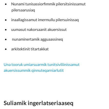
Nunami tunisassiorfimmik pilersitsinissamut
pilersaarusiaq
inaallagissamut imermullu pilersuinissaq
uumasut nakorsaanit akuersissut
nunaminertamik agguaassineq
arkitektinit titartakkat
Una tooruk umiarsuarmik tunitsiviliinissamut
akuersissummik qinnuteqarniarlutit
Suliamik ingerlatseriaaseq