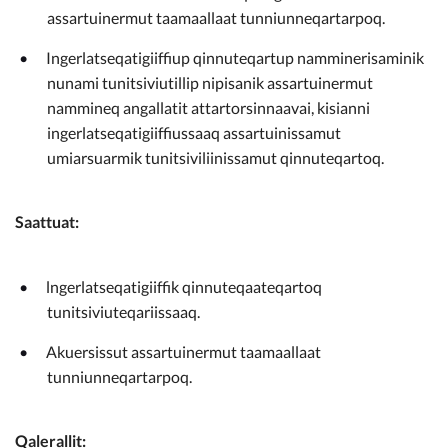
assartuinermut taamaallaat tunniunneqartarpoq.
Ingerlatseqatigiiffiup qinnuteqartup namminerisaminik
nunami tunitsiviutillip nipisanik assartuinermut
nammineq angallatit attartorsinnaavai, kisianni
ingerlatseqatigiiffiussaaq assartuinissamut
umiarsuarmik tunitsiviliinissamut qinnuteqartoq.
Saattuat:
lngerlatseqatigiiffik qinnuteqaateqartoq
tunitsiviuteqariissaaq.
Akuersissut assartuinermut taamaallaat
tunniunneqartarpoq.
Qalerallit: