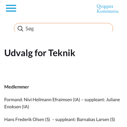
en
Borger
Erhverv
Udvalg for Teknik
Politik
Turisme
Medlemmer
Formand: Nivi Heilmann Efraimsen (IA) – suppleant: Juliane
Enoksen (IA)
Selvbetjening
Hans Frederik Olsen (S) – suppleant: Barnabas Larsen (S)