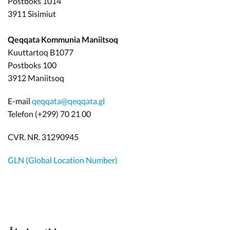
Postboks 1014
3911 Sisimiut
Qeqqata Kommunia Maniitsoq
Kuuttartoq B1077
Postboks 100
3912 Maniitsoq
E-mail
qeqqata@qeqqata.gl
Telefon (+299) 70 21 00
CVR. NR. 31290945
GLN (Global Location Number)