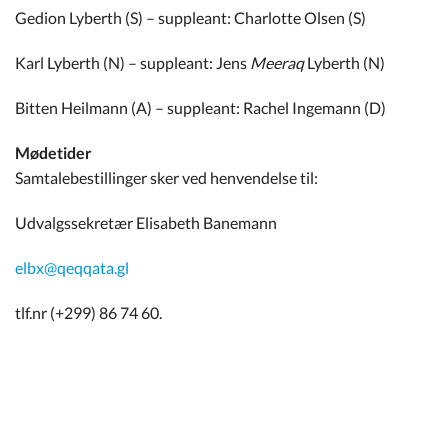
Kommuneplan
Gedion Lyberth (S) – suppleant: Charlotte Olsen (S)
Karl Lyberth (N) – suppleant: Jens
Meeraq
Lyberth (N)
Om Kommunen
Bitten Heilmann (A) – suppleant: Rachel Ingemann (D)
Mødetider
Samtalebestillinger sker ved henvendelse til:
Udvalgssekretær Elisabeth Banemann
elbx@qeqqata.gl
tlf.nr (+299) 86 74 60.