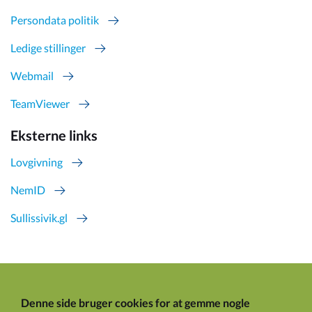
Persondata politik
Ledige stillinger
Webmail
TeamViewer
Eksterne links
Lovgivning
NemID
Sullissivik.gl
Denne side bruger cookies for at gemme nogle