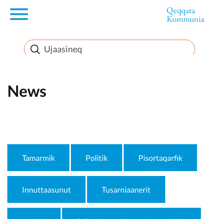
en
News
News
FirstEnglishSubject
Tamarmik
Politik
Pisortaqarfik
Innuttaasunut
Tusarniaanerit