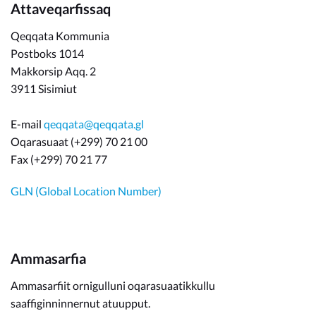
Attaveqarfissaq
Qeqqata Kommunia
Postboks 1014
Makkorsip Aqq. 2
3911 Sisimiut
E-mail
qeqqata@qeqqata.gl
Oqarasuaat (+299) 70 21 00
Fax (+299) 70 21 77
GLN (Global Location Number)
Ammasarfia
Ammasarfiit ornigulluni oqarasuaatikkullu
saaffiginninnernut atuupput.