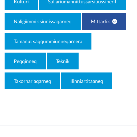
Kulturi
Suliariumannittussarsiuussinerit
Naligiimmik siunissaqarneq
Mittarfik
Tamanut saqqummiunneqarnera
Peqqinneq
Teknik
Takornariaqarneq
Ilinniartitaaneq