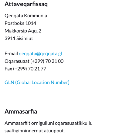
Attaveqarfissaq
Qeqqata Kommunia
Postboks 1014
Makkorsip Aqq. 2
3911 Sisimiut
E-mail
qeqqata@qeqqata.gl
Oqarasuaat (+299) 70 21 00
Fax (+299) 70 21 77
GLN (Global Location Number)
Ammasarfia
Ammasarfiit ornigulluni oqarasuaatikkullu
saaffiginninnernut atuupput.