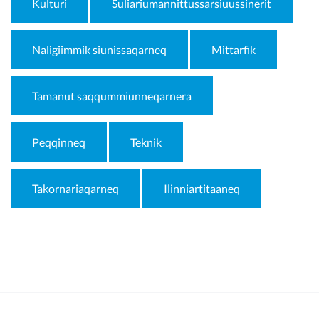
Kulturi
Suliariumannittussarsiuussinerit
Naligiimmik siunissaqarneq
Mittarfik
Tamanut saqqummiunneqarnera
Peqqinneq
Teknik
Takornariaqarneq
Ilinniartitaaneq