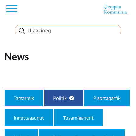
en
News
News
FirstEnglishSubject
Tamarmik
Politik
Pisortaqarfik
Innuttaasunut
Tusarniaanerit