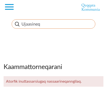
en
Innuttaasunut
Inuussutissarsiorneq
Politikki
Takornariat
Imminut sullinneq