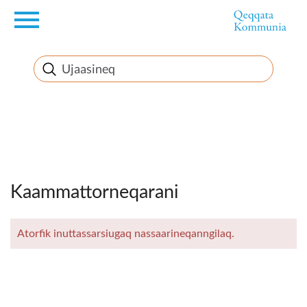
en
Innuttaasunut
Inuussutissarsiorneq
Politikki
Takornariat
Imminut sullinneq