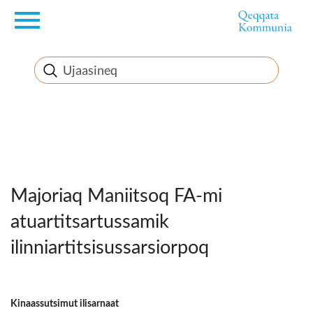
en
Innuttaasunut
Inuussutissarsiorneq
Politikki
Takornariat
Imminut sullinneq