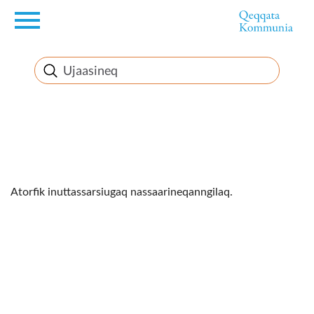
en
Innuttaasunut
Inuussutissarsiorneq
Politikki
Takornariat
Imminut sullinneq