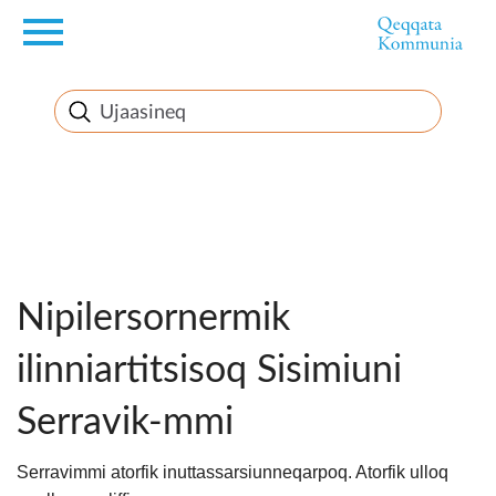
en
Innuttaasunut
Inuussutissarsiorneq
Politikki
Takornariat
Imminut sullinneq