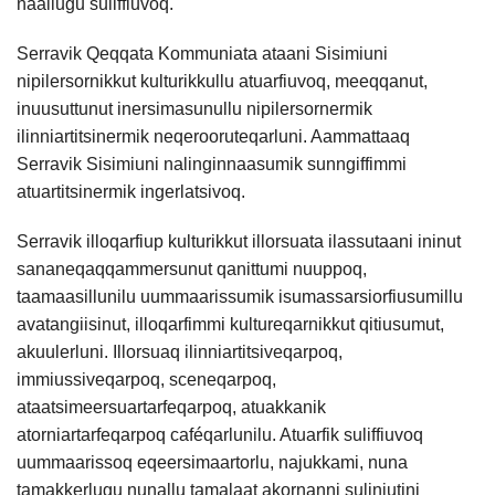
Kommunimi pilersaarut
Kommune pillugu