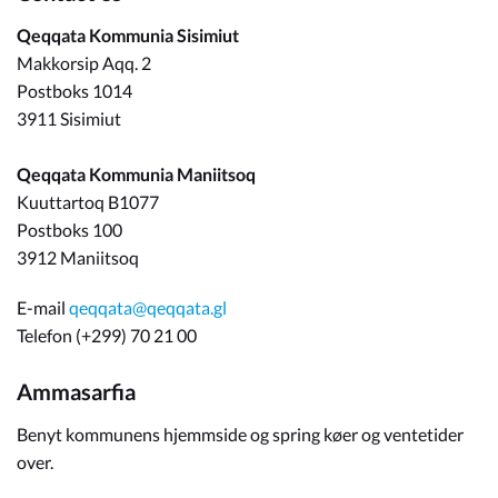
Qeqqata Kommunia Sisimiut
Makkorsip Aqq. 2
Postboks 1014
3911 Sisimiut
Qeqqata Kommunia Maniitsoq
Kuuttartoq B1077
Postboks 100
3912 Maniitsoq
E-mail
qeqqata@qeqqata.gl
Telefon (+299) 70 21 00
Ammasarfia
Benyt kommunens hjemmside og spring køer og ventetider
over.