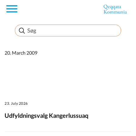
en
Borger
Erhverv
20. March 2009
Politik
Turisme
23. July 2026
Udfyldningsvalg Kangerlussuaq
Kommuneplanen