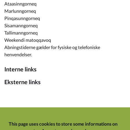
Ataasinngorneq
Marlunngorneq
Pinqasunngorneq
Sisamanngorneq
Tallimanngorneq
Weekendi matoqqavoq
Abningstiderne gælder for fysiske og telefoniske
henvendelser.
Interne links
Eksterne links
This page uses cookies to store some informations on