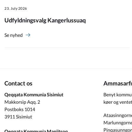
23. July 2026
Om_kommunen
Udfyldningsvalg Kangerlussuaq
Se nyhed
Contact os
Ammasarfi
Qeqqata Kommunia Sisimiut
Benyt kommun
Makkorsip Aqq. 2
køer og ventet
Postboks 1014
Ataasinngorn
3911 Sisimiut
Marlunngorn
Pinqasunngo
Qeqqata Kommunia Maniitsoq