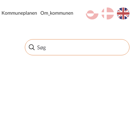
kl-GL
da
en
Kommuneplanen
Om_kommunen