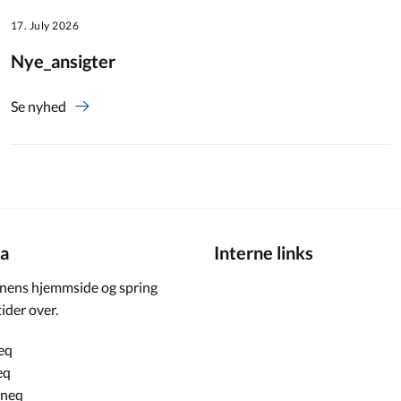
17. July 2026
Nye_ansigter
Se nyhed
a
Interne links
ens hjemmside og spring
ider over.
eq
eq
rneq