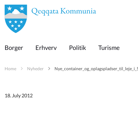
en
Borger
Borger
Erhverv
Politik
Turisme
Erhverv
Home
Nyheder
Nye_container_og_oplagspladser_til_leje_i
Politik
Turisme
18. July 2012
Kommuneplanen