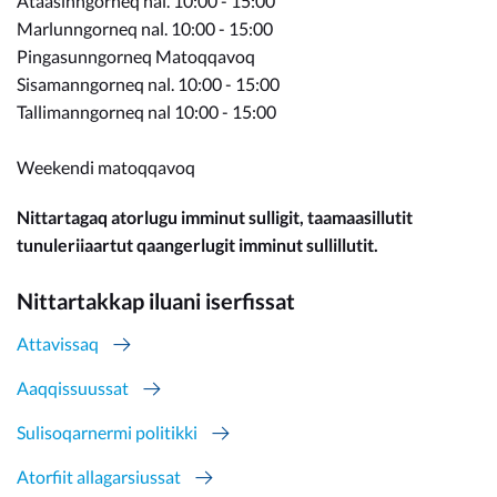
Ataasinngorneq nal. 10:00 - 15:00
Marlunngorneq nal. 10:00 - 15:00
Pingasunngorneq Matoqqavoq
Sisamanngorneq nal. 10:00 - 15:00
Tallimanngorneq nal 10:00 - 15:00
Weekendi matoqqavoq
Nittartagaq atorlugu imminut sulligit, taamaasillutit
tunuleriiaartut qaangerlugit imminut sullillutit.
Nittartakkap iluani iserfissat
Attavissaq
Aaqqissuussat
Sulisoqarnermi politikki
Atorfiit allagarsiussat