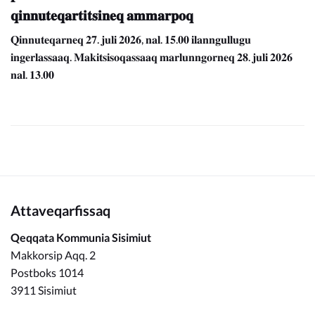
𝐪𝐢𝐧𝐧𝐮𝐭𝐞𝐪𝐚𝐫𝐭𝐢𝐭𝐬𝐢𝐧𝐞𝐪 𝐚𝐦𝐦𝐚𝐫𝐩𝐨𝐪
𝐐𝐢𝐧𝐧𝐮𝐭𝐞𝐪𝐚𝐫𝐧𝐞𝐪 𝟐𝟕. 𝐣𝐮𝐥𝐢 𝟐𝟎𝟐𝟔, 𝐧𝐚𝐥. 𝟏𝟓.𝟎𝟎 𝐢𝐥𝐚𝐧𝐧𝐠𝐮𝐥𝐥𝐮𝐠𝐮
𝐢𝐧𝐠𝐞𝐫𝐥𝐚𝐬𝐬𝐚𝐚𝐪. 𝐌𝐚𝐤𝐢𝐭𝐬𝐢𝐬𝐨𝐪𝐚𝐬𝐬𝐚𝐚𝐪 𝐦𝐚𝐫𝐥𝐮𝐧𝐧𝐠𝐨𝐫𝐧𝐞𝐪 𝟐𝟖. 𝐣𝐮𝐥𝐢 𝟐𝟎𝟐𝟔
𝐧𝐚𝐥. 𝟏𝟑.𝟎𝟎
Attaveqarfissaq
Qeqqata Kommunia Sisimiut
Makkorsip Aqq. 2
Postboks 1014
3911 Sisimiut