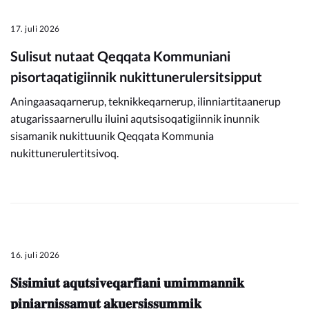
17. juli 2026
Sulisut nutaat Qeqqata Kommuniani
pisortaqatigiinnik nukittunerulersitsipput
Aningaasaqarnerup, teknikkeqarnerup, ilinniartitaanerup
atugarissaarnerullu iluini aqutsisoqatigiinnik inunnik
sisamanik nukittuunik Qeqqata Kommunia
nukittunerulertitsivoq.
16. juli 2026
𝐒𝐢𝐬𝐢𝐦𝐢𝐮𝐭 𝐚𝐪𝐮𝐭𝐬𝐢𝐯𝐞𝐪𝐚𝐫𝐟𝐢𝐚𝐧𝐢 𝐮𝐦𝐢𝐦𝐦𝐚𝐧𝐧𝐢𝐤
𝐩𝐢𝐧𝐢𝐚𝐫𝐧𝐢𝐬𝐬𝐚𝐦𝐮𝐭 𝐚𝐤𝐮𝐞𝐫𝐬𝐢𝐬𝐬𝐮𝐦𝐦𝐢𝐤