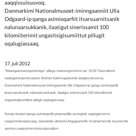
Kommunimi pilersaarut
aaqqissuisuuvoq.
Danmarkimi Nationalmuseet-iminngaanniit Ulla
Odgaard-ip qanga asimioqarfiit itsarsuarnitsanik
Kommune pillugu
nalunaarsukkanik, ilaatigut sinerissamit 100
kilomiiterimit ungasitsigisumiittut pillugit
oqalugiassaaq.
17. juli 2012
”Maangaannartoqartinnagu” pillugu marlunngornermi nal. 19:00 Taseralimmi
oqalugiartoqarnissaanut Sisimiut Katersugaasiviat aaqqissuisuuvoq.
Danmarkimi Nationalmuseet-iminngaanniit Ulla Odgaard-ip qanga asimioqarfiit
itsarsuarnitsanik nalunaarsukkanik, ilaatigut sinerissamit 100 kilomiiterimit
ungasitsigisumiittut pillugit oqalugiassaaq.
Nunap timaani qanga asimioqarfiit piniartarfiillu assinginik oqalugiarnermi
saqqummiisoqassaaq, taamatullu ullutsinni Angujaartorfik-mi piniarnermik inuunermik
aamma saqqummersitsisoqassalluni.