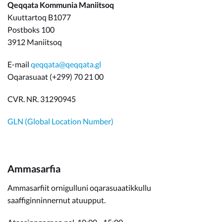
Qeqqata Kommunia Maniitsoq
Kuuttartoq B1077
Postboks 100
3912 Maniitsoq
E-mail
qeqqata@qeqqata.gl
Oqarasuaat (+299) 70 21 00
CVR. NR. 31290945
GLN (Global Location Number)
Ammasarfia
Ammasarfiit ornigulluni oqarasuaatikkullu
saaffiginninnernut atuupput.