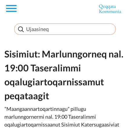
en
Innuttaasunut
Inuussutissarsiorneq
Sisimiut: Marlunngorneq nal.
19:00 Taseralimmi
Politikki
oqalugiartoqarnissamut
Takornariat
peqataagit
”Maangaannartoqartinnagu” pillugu
Imminut sullinneq
marlunngornermi nal. 19:00 Taseralimmi
oqalugiartoqarnissaanut Sisimiut Katersugaasiviat