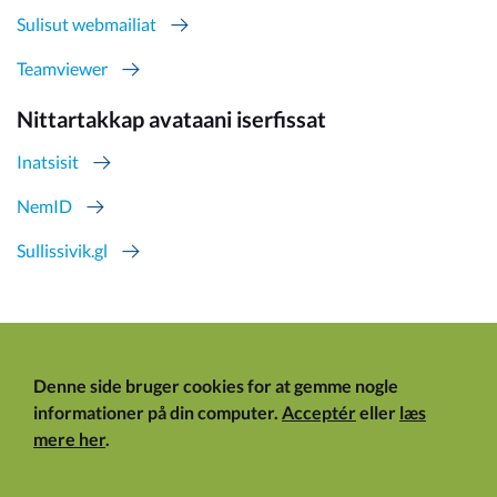
Sulisut webmailiat
Teamviewer
Nittartakkap avataani iserfissat
Inatsisit
NemID
Sullissivik.gl
Denne side bruger cookies for at gemme nogle
informationer på din computer.
Acceptér
eller
læs
mere her
.