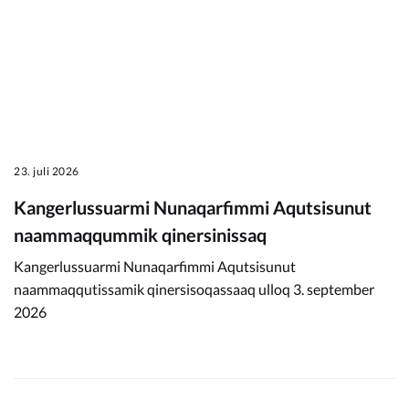
23. juli 2026
Kangerlussuarmi Nunaqarfimmi Aqutsisunut
naammaqqummik qinersinissaq
Kangerlussuarmi Nunaqarfimmi Aqutsisunut
naammaqqutissamik qinersisoqassaaq ulloq 3. september
2026