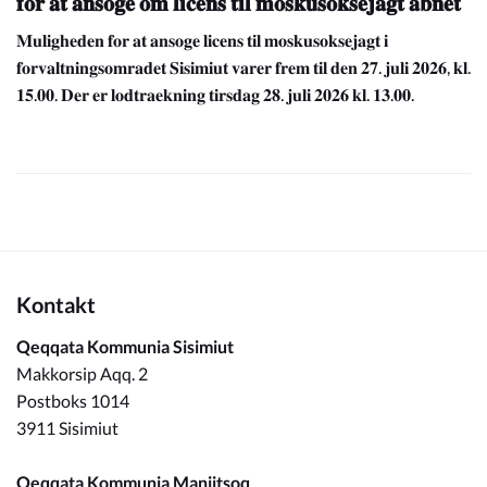
𝐟𝐨𝐫 𝐚𝐭 𝐚𝐧𝐬𝐨𝐠𝐞 𝐨𝐦 𝐥𝐢𝐜𝐞𝐧𝐬 𝐭𝐢𝐥 𝐦𝐨𝐬𝐤𝐮𝐬𝐨𝐤𝐬𝐞𝐣𝐚𝐠𝐭 𝐚𝐛𝐧𝐞𝐭
𝐌𝐮𝐥𝐢𝐠𝐡𝐞𝐝𝐞𝐧 𝐟𝐨𝐫 𝐚𝐭 𝐚𝐧𝐬𝐨𝐠𝐞 𝐥𝐢𝐜𝐞𝐧𝐬 𝐭𝐢𝐥 𝐦𝐨𝐬𝐤𝐮𝐬𝐨𝐤𝐬𝐞𝐣𝐚𝐠𝐭 𝐢
𝐟𝐨𝐫𝐯𝐚𝐥𝐭𝐧𝐢𝐧𝐠𝐬𝐨𝐦𝐫𝐚𝐝𝐞𝐭 𝐒𝐢𝐬𝐢𝐦𝐢𝐮𝐭 𝐯𝐚𝐫𝐞𝐫 𝐟𝐫𝐞𝐦 𝐭𝐢𝐥 𝐝𝐞𝐧 𝟐𝟕. 𝐣𝐮𝐥𝐢 𝟐𝟎𝟐𝟔, 𝐤𝐥.
𝟏𝟓.𝟎𝟎. 𝐃𝐞𝐫 𝐞𝐫 𝐥𝐨𝐝𝐭𝐫𝐚𝐞𝐤𝐧𝐢𝐧𝐠 𝐭𝐢𝐫𝐬𝐝𝐚𝐠 𝟐𝟖. 𝐣𝐮𝐥𝐢 𝟐𝟎𝟐𝟔 𝐤𝐥. 𝟏𝟑.𝟎𝟎.
Kontakt
Qeqqata Kommunia Sisimiut
Makkorsip Aqq. 2
Postboks 1014
3911 Sisimiut
Qeqqata Kommunia Maniitsoq