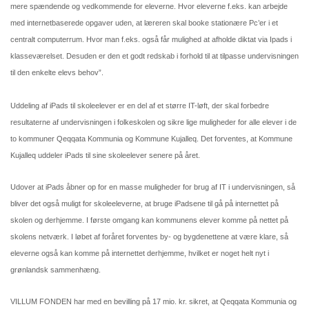
mere spændende og vedkommende for eleverne. Hvor eleverne f.eks. kan arbejde
med internetbaserede opgaver uden, at læreren skal booke stationære Pc’er i et
centralt computerrum. Hvor man f.eks. også får mulighed at afholde diktat via Ipads i
klasseværelset. Desuden er den et godt redskab i forhold til at tilpasse undervisningen
til den enkelte elevs behov”.
Uddeling af iPads til skoleelever er en del af et større IT-løft, der skal forbedre
resultaterne af undervisningen i folkeskolen og sikre lige muligheder for alle elever i de
to kommuner Qeqqata Kommunia og Kommune Kujalleq. Det forventes, at Kommune
Kujalleq uddeler iPads til sine skoleelever senere på året.
Udover at iPads åbner op for en masse muligheder for brug af IT i undervisningen, så
bliver det også muligt for skoleeleverne, at bruge iPadsene til gå på internettet på
skolen og derhjemme. I første omgang kan kommunens elever komme på nettet på
skolens netværk. I løbet af foråret forventes by- og bygdenettene at være klare, så
eleverne også kan komme på internettet derhjemme, hvilket er noget helt nyt i
grønlandsk sammenhæng.
VILLUM FONDEN har med en bevilling på 17 mio. kr. sikret, at Qeqqata Kommunia og