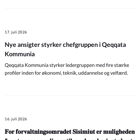
17. juli 2026
Nye ansigter styrker chefgruppen i Qeqqata
Kommunia
Qeqqata Kommunia styrker ledergruppen med fire stærke
profiler inden for økonomi, teknik, uddannelse og velfærd.
16. juli 2026
𝐅𝐨𝐫 𝐟𝐨𝐫𝐯𝐚𝐥𝐭𝐧𝐢𝐧𝐠𝐬𝐨𝐦𝐫𝐚𝐝𝐞𝐭 𝐒𝐢𝐬𝐢𝐦𝐢𝐮𝐭 𝐞𝐫 𝐦𝐮𝐥𝐢𝐠𝐡𝐞𝐝𝐞𝐧