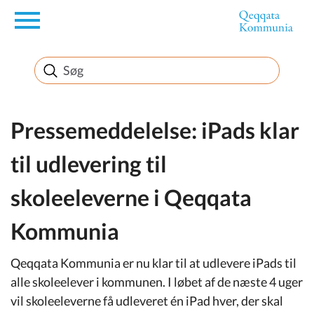
en
Borger
Erhverv
Pressemeddelelse: iPads klar
til udlevering til
Politik
skoleeleverne i Qeqqata
Turisme
Kommunia
Qeqqata Kommunia er nu klar til at udlevere iPads til
Selvbetjening
alle skoleelever i kommunen. I løbet af de næste 4 uger
vil skoleeleverne få udleveret én iPad hver, der skal