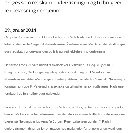
Kommuneplan
bruges som redskab i undervisningen og til brug ved
lektielæsning derhjemme.
Om Kommunen
29. januar 2014
Qeqqata Kommunia er nu klar til at udlevere iPads til alle skoleelever i kommunen. I
løbet af de næste 4 uger vil skoleeleverne få udleveret én iPad hver, der skal bruges
som redskab i undervisningen og til brug ved lektielæsning derhjemme.
De første iPads vil blive uddelt til skoleelever i Sisimiut d. 30. og 31. januar. I
Kangerlussuaq, Sarfannguit og Itilleq uddeles iPads i uge 6. I Maniitsoq får
skoleeleverne uddelt iPads i uge 7. Endelig uddeles der iPads i Atammik, Napasoq og
Kangaamiut i uge 8. På grund af praktiske og tekniske hensyn udleveres iPads’ene
forskudt i de forskellige byer og bygder.
Lærerne fik som de første udleveret iPads i november, og har herefter været på tre
kurser. På kurserne lærte lærerne, hvordan de kan anvende iPads i undervisningen.
Lærer på Nalunnguarfiup Atuarfia Jørgen Peter Labansen udtaler: ” iPads i
undervisningen åbner op for en masse nye muligheder for at gøre undervisningen