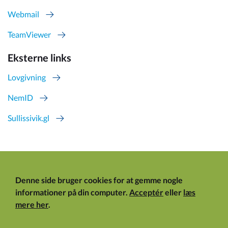
Webmail
TeamViewer
Eksterne links
Lovgivning
NemID
Sullissivik.gl
Denne side bruger cookies for at gemme nogle
informationer på din computer.
Acceptér
eller
læs
mere her
.