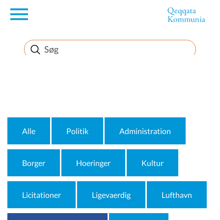
en
Borger
Erhverv
Politik
Alle
Politik
Administration
Turisme
Borger
Hoeringer
Kultur
Licitationer
Ligevaerdig
Lufthavn
Kommuneplanen