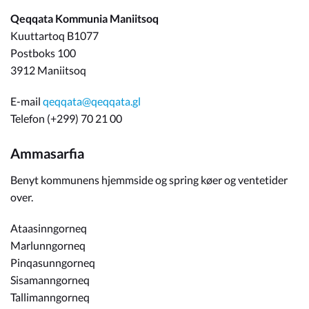
Qeqqata Kommunia Maniitsoq
Kuuttartoq B1077
Postboks 100
3912 Maniitsoq
E-mail
qeqqata@qeqqata.gl
Telefon (+299) 70 21 00
Ammasarfia
Benyt kommunens hjemmside og spring køer og ventetider
over.
Ataasinngorneq
Marlunngorneq
Pinqasunngorneq
Sisamanngorneq
Tallimanngorneq