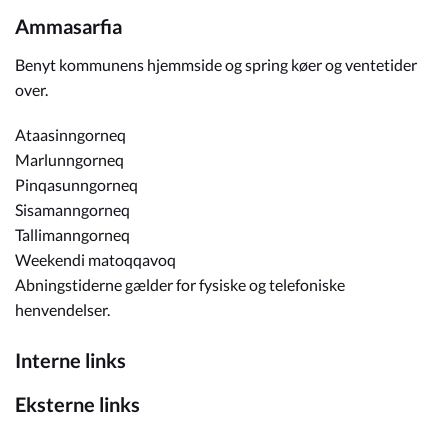
Ammasarfia
Benyt kommunens hjemmside og spring køer og ventetider
over.
Ataasinngorneq
Marlunngorneq
Pinqasunngorneq
Sisamanngorneq
Tallimanngorneq
Weekendi matoqqavoq
Abningstiderne gælder for fysiske og telefoniske
henvendelser.
Interne links
Eksterne links