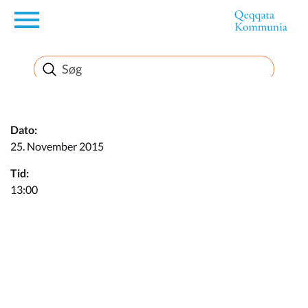
en
Borger
Erhverv
Dato:
25. November 2015
Politik
Tid:
13:00
Turisme
Kommuneplanen