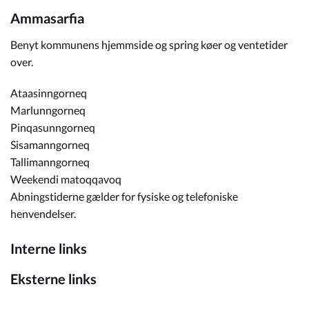
Ammasarfia
Benyt kommunens hjemmside og spring køer og ventetider
over.
Ataasinngorneq
Marlunngorneq
Pinqasunngorneq
Sisamanngorneq
Tallimanngorneq
Weekendi matoqqavoq
Abningstiderne gælder for fysiske og telefoniske
henvendelser.
Interne links
Eksterne links