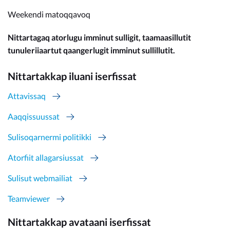
Weekendi matoqqavoq
Nittartagaq atorlugu imminut sulligit, taamaasillutit
tunuleriiaartut qaangerlugit imminut sullillutit.
Nittartakkap iluani iserfissat
Attavissaq
Aaqqissuussat
Sulisoqarnermi politikki
Atorfiit allagarsiussat
Sulisut webmailiat
Teamviewer
Nittartakkap avataani iserfissat