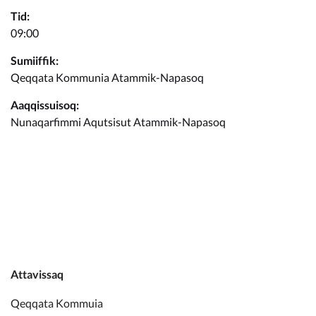
Kommunimi pilersaarut
Tid:
09:00
Kommune pillugu
Sumiiffik:
Qeqqata Kommunia Atammik-Napasoq
Aaqqissuisoq:
Nunaqarfimmi Aqutsisut Atammik-Napasoq
Attavissaq
Qeqqata Kommuia