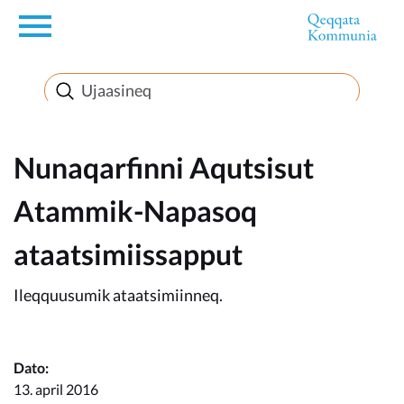
en
Innuttaasunut
Inuussutissarsiorneq
Nunaqarfinni Aqutsisut
Atammik-Napasoq
Politikki
ataatsimiissapput
Takornariat
Ileqquusumik ataatsimiinneq.
Imminut sullinneq
Dato:
13. april 2016