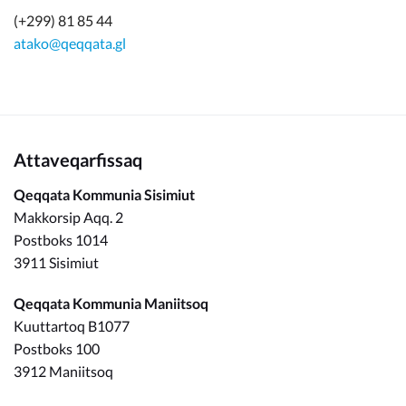
(+299) 81 85 44
atako@qeqqata.gl
Attaveqarfissaq
Qeqqata Kommunia Sisimiut
Makkorsip Aqq. 2
Postboks 1014
3911 Sisimiut
Qeqqata Kommunia Maniitsoq
Kuuttartoq B1077
Postboks 100
3912 Maniitsoq