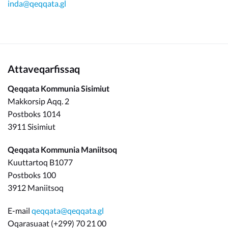
inda@qeqqata.gl
Attaveqarfissaq
Qeqqata Kommunia Sisimiut
Makkorsip Aqq. 2
Postboks 1014
3911 Sisimiut
Qeqqata Kommunia Maniitsoq
Kuuttartoq B1077
Postboks 100
3912 Maniitsoq
E-mail
qeqqata@qeqqata.gl
Oqarasuaat (+299) 70 21 00