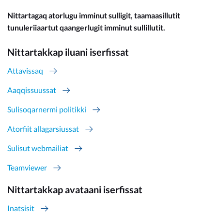
Nittartagaq atorlugu imminut sulligit, taamaasillutit
tunuleriiaartut qaangerlugit imminut sullillutit.
Nittartakkap iluani iserfissat
Attavissaq
Aaqqissuussat
Sulisoqarnermi politikki
Atorfiit allagarsiussat
Sulisut webmailiat
Teamviewer
Nittartakkap avataani iserfissat
Inatsisit