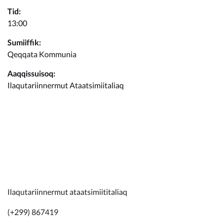
Kommunimi pilersaarut
Tid:
13:00
Kommune pillugu
Sumiiffik:
Qeqqata Kommunia
Aaqqissuisoq:
Ilaqutariinnermut Ataatsimiitaliaq
Ilaqutariinnermut ataatsimiititaliaq
(+299) 867419