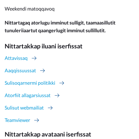
Weekendi matoqqavoq
Nittartagaq atorlugu imminut sulligit, taamaasillutit
tunuleriiaartut qaangerlugit imminut sullillutit.
Nittartakkap iluani iserfissat
Attavissaq
Aaqqissuussat
Sulisoqarnermi politikki
Atorfiit allagarsiussat
Sulisut webmailiat
Teamviewer
Nittartakkap avataani iserfissat