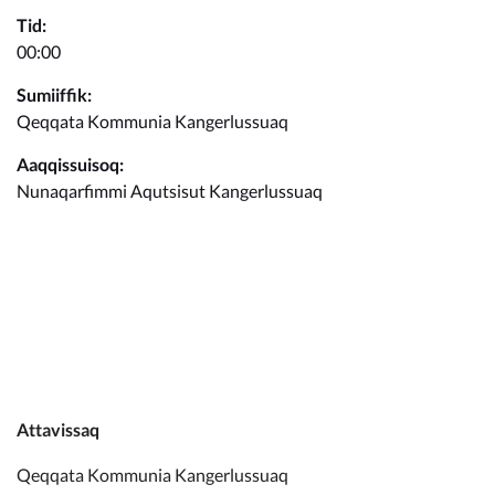
Kommunimi pilersaarut
Tid:
00:00
Kommune pillugu
Sumiiffik:
Qeqqata Kommunia Kangerlussuaq
Aaqqissuisoq:
Nunaqarfimmi Aqutsisut Kangerlussuaq
Attavissaq
Qeqqata Kommunia Kangerlussuaq