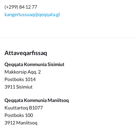
(+299) 84 12 77
kangerlussuaq@qeqqata.gl
Attaveqarfissaq
Qeqqata Kommunia Sisimiut
Makkorsip Aqq. 2
Postboks 1014
3911 Sisimiut
Qeqqata Kommunia Maniitsoq
Kuuttartoq B1077
Postboks 100
3912 Maniitsoq