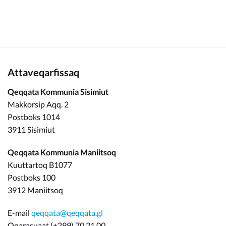
Attaveqarfissaq
Qeqqata Kommunia Sisimiut
Makkorsip Aqq. 2
Postboks 1014
3911 Sisimiut
Qeqqata Kommunia Maniitsoq
Kuuttartoq B1077
Postboks 100
3912 Maniitsoq
E-mail
qeqqata@qeqqata.gl
Oqarasuaat (+299) 70 21 00