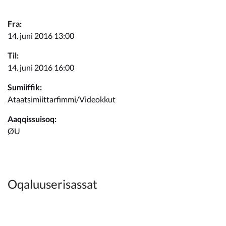
Kommunimi pilersaarut
Fra:
Kommune pillugu
14. juni 2016 13:00
Til:
14. juni 2016 16:00
Sumiiffik:
Ataatsimiittarfimmi/Videokkut
Aaqqissuisoq:
ØU
Oqaluuserisassat