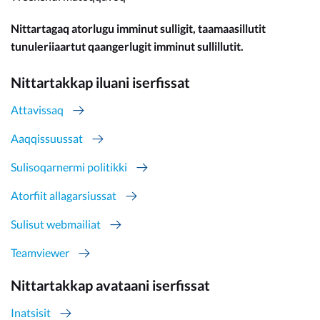
Nittartagaq atorlugu imminut sulligit, taamaasillutit
tunuleriiaartut qaangerlugit imminut sullillutit.
Nittartakkap iluani iserfissat
Attavissaq
Aaqqissuussat
Sulisoqarnermi politikki
Atorfiit allagarsiussat
Sulisut webmailiat
Teamviewer
Nittartakkap avataani iserfissat
Inatsisit