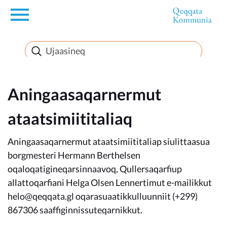
en
Innuttaasunut
Inuussutissarsiorneq
Aningaasaqarnermut
ataatsimiititaliaq
Politikki
Aningaasaqarnermut ataatsimiititaliap siulittaasua
Takornariat
borgmesteri Hermann Berthelsen
oqaloqatigineqarsinnaavoq, Qullersaqarfiup
allattoqarfiani Helga Olsen Lennertimut e-mailikkut
helo@qeqqata.gl oqarasuaatikkulluunniit (+299)
Imminut sullinneq
867306 saaffiginnissuteqarnikkut.