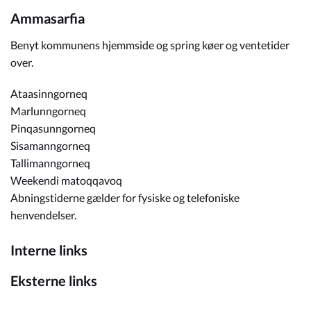
Ammasarfia
Benyt kommunens hjemmside og spring køer og ventetider
over.
Ataasinngorneq
Marlunngorneq
Pinqasunngorneq
Sisamanngorneq
Tallimanngorneq
Weekendi matoqqavoq
Abningstiderne gælder for fysiske og telefoniske
henvendelser.
Interne links
Eksterne links