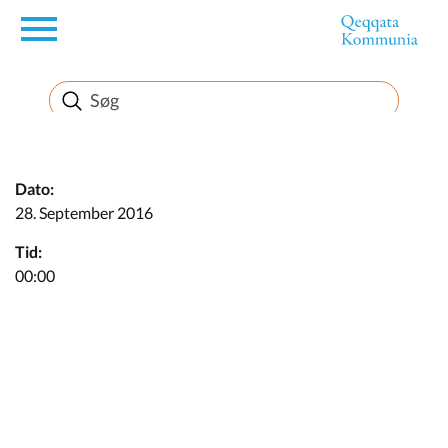
en
Borger
Erhverv
Dato:
28. September 2016
Politik
Tid:
00:00
Turisme
Kommuneplanen