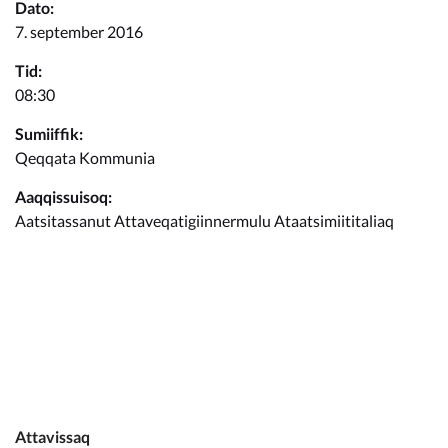
Kommunimi pilersaarut
Dato:
7. september 2016
Kommune pillugu
Tid:
08:30
Sumiiffik:
Qeqqata Kommunia
Aaqqissuisoq:
Aatsitassanut Attaveqatigiinnermulu Ataatsimiititaliaq
Attavissaq