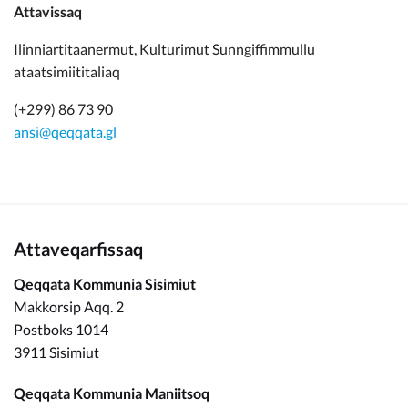
Attavissaq
Ilinniartitaanermut, Kulturimut Sunngiffimmullu
ataatsimiititaliaq
(+299) 86 73 90
ansi@qeqqata.gl
Attaveqarfissaq
Qeqqata Kommunia Sisimiut
Makkorsip Aqq. 2
Postboks 1014
3911 Sisimiut
Qeqqata Kommunia Maniitsoq