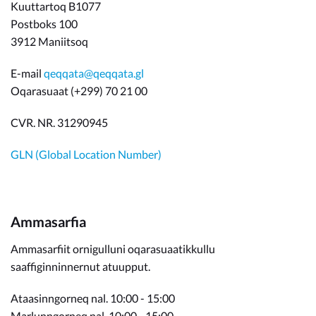
Kuuttartoq B1077
Postboks 100
3912 Maniitsoq
E-mail
qeqqata@qeqqata.gl
Oqarasuaat (+299) 70 21 00
CVR. NR. 31290945
GLN (Global Location Number)
Ammasarfia
Ammasarfiit ornigulluni oqarasuaatikkullu
saaffiginninnernut atuupput.
Ataasinngorneq nal. 10:00 - 15:00
Marlunngorneq nal. 10:00 - 15:00