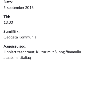
Kommunimi pilersaarut
Dato:
5. september 2016
Kommune pillugu
Tid:
13:00
Sumiiffik:
Qeqqata Kommunia
Aaqqissuisoq:
Ilinniartitaanermut, Kulturimut Sunngiffimmullu
ataatsimiititaliaq