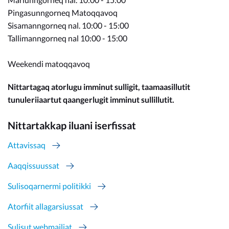
Pingasunngorneq Matoqqavoq
Sisamanngorneq nal. 10:00 - 15:00
Tallimanngorneq nal 10:00 - 15:00
Weekendi matoqqavoq
Nittartagaq atorlugu imminut sulligit, taamaasillutit
tunuleriiaartut qaangerlugit imminut sullillutit.
Nittartakkap iluani iserfissat
Attavissaq
Aaqqissuussat
Sulisoqarnermi politikki
Atorfiit allagarsiussat
Sulisut webmailiat