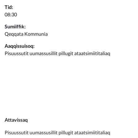
Kommunimi pilersaarut
Tid:
08:30
Kommune pillugu
Sumiiffik:
Qeqqata Kommunia
Aaqqissuisoq:
Pisuussutit uumassusillit pillugit ataatsimiititaliaq
Attavissaq
Pisuussutit uumassusillit pillugit ataatsimiititaliaq