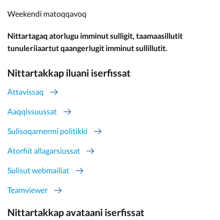
Weekendi matoqqavoq
Nittartagaq atorlugu imminut sulligit, taamaasillutit
tunuleriiaartut qaangerlugit imminut sullillutit.
Nittartakkap iluani iserfissat
Attavissaq
Aaqqissuussat
Sulisoqarnermi politikki
Atorfiit allagarsiussat
Sulisut webmailiat
Teamviewer
Nittartakkap avataani iserfissat