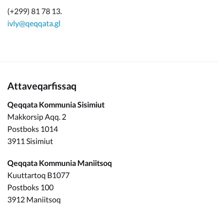
(+299) 81 78 13.
ivly@qeqqata.gl
Attaveqarfissaq
Qeqqata Kommunia Sisimiut
Makkorsip Aqq. 2
Postboks 1014
3911 Sisimiut
Qeqqata Kommunia Maniitsoq
Kuuttartoq B1077
Postboks 100
3912 Maniitsoq