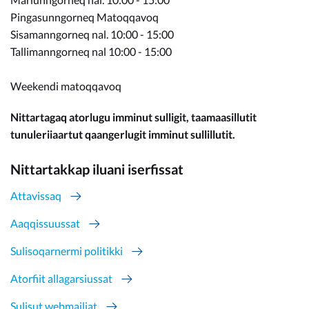
Pingasunngorneq Matoqqavoq
Sisamanngorneq nal. 10:00 - 15:00
Tallimanngorneq nal 10:00 - 15:00
Weekendi matoqqavoq
Nittartagaq atorlugu imminut sulligit, taamaasillutit
tunuleriiaartut qaangerlugit imminut sullillutit.
Nittartakkap iluani iserfissat
Attavissaq
Aaqqissuussat
Sulisoqarnermi politikki
Atorfiit allagarsiussat
Sulisut webmailiat