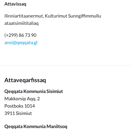
Attavissaq
Ilinniartitaanermut, Kulturimut Sunngiffimmullu
ataatsimiititaliaq
(+299) 86 73 90
ansi@qeqqata.gl
Attaveqarfissaq
Qeqqata Kommunia Sisimiut
Makkorsip Aqq. 2
Postboks 1014
3911 Sisimiut
Qeqqata Kommunia Maniitsoq