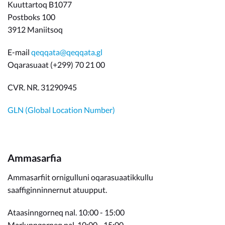
Kuuttartoq B1077
Postboks 100
3912 Maniitsoq
E-mail
qeqqata@qeqqata.gl
Oqarasuaat (+299) 70 21 00
CVR. NR. 31290945
GLN (Global Location Number)
Ammasarfia
Ammasarfiit ornigulluni oqarasuaatikkullu
saaffiginninnernut atuupput.
Ataasinngorneq nal. 10:00 - 15:00
Marlunngorneq nal. 10:00 - 15:00