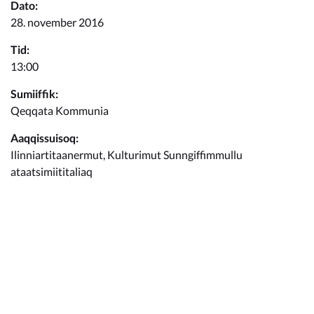
Kommunimi pilersaarut
Dato:
28. november 2016
Kommune pillugu
Tid:
13:00
Sumiiffik:
Qeqqata Kommunia
Aaqqissuisoq:
Ilinniartitaanermut, Kulturimut Sunngiffimmullu
ataatsimiititaliaq