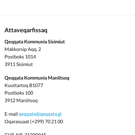
Attaveqarfissaq
Qeqqata Kommunia Sisimiut
Makkorsip Aqq. 2
Postboks 1014
3911 Sisimiut
Qeqqata Kommunia Maniitsoq
Kuuttartoq B1077
Postboks 100
3912 Maniitsoq
E-mail
qeqqata@qeqqata.gl
Oqarasuaat (+299) 70 21 00
CVR. NR. 31290945