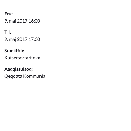
Kommunimi pilersaarut
Fra:
Kommune pillugu
9. maj 2017 16:00
Til:
9. maj 2017 17:30
Sumiiffik:
Katsersortarfimmi
Aaqqissuisoq:
Qeqqata Kommunia