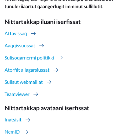
tunuleriiaartut qaangerlugit imminut sullillutit.
Nittartakkap iluani iserfissat
Attavissaq
Aaqqissuussat
Sulisoqarnermi politikki
Atorfiit allagarsiussat
Sulisut webmailiat
Teamviewer
Nittartakkap avataani iserfissat
Inatsisit
NemID