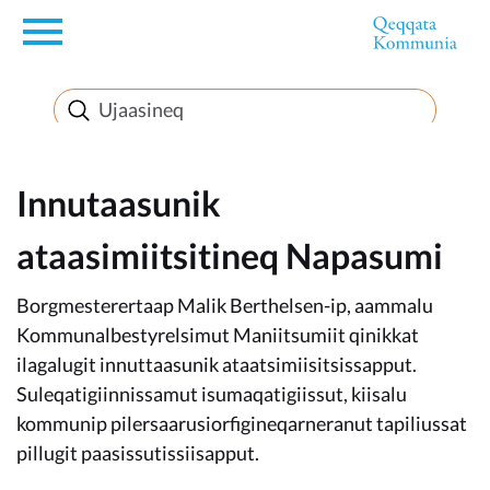
en
Innuttaasunut
Inuussutissarsiorneq
Innutaasunik
ataasimiitsitineq Napasumi
Politikki
Borgmesterertaap Malik Berthelsen-ip, aammalu
Takornariat
Kommunalbestyrelsimut Maniitsumiit qinikkat
ilagalugit innuttaasunik ataatsimiisitsissapput.
Suleqatigiinnissamut isumaqatigiissut, kiisalu
kommunip pilersaarusiorfigineqarneranut tapiliussat
Imminut sullinneq
pillugit paasissutissiisapput.