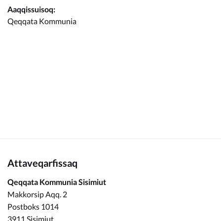
Kommunimi pilersaarut
Aaqqissuisoq:
Qeqqata Kommunia
Kommune pillugu
Attaveqarfissaq
Qeqqata Kommunia Sisimiut
Makkorsip Aqq. 2
Postboks 1014
3911 Sisimiut