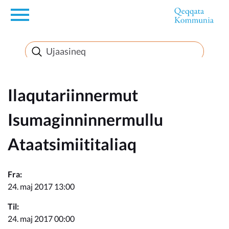
en
Innuttaasunut
Inuussutissarsiorneq
Ilaqutariinnermut
Isumaginninnermullu
Politikki
Ataatsimiititaliaq
Takornariat
Fra:
24. maj 2017 13:00
Imminut sullinneq
Til:
24. maj 2017 00:00