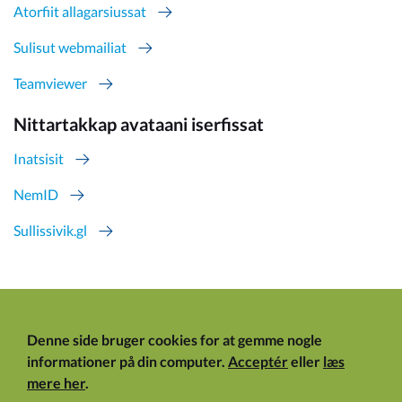
Atorfiit allagarsiussat
Sulisut webmailiat
Teamviewer
Nittartakkap avataani iserfissat
Inatsisit
NemID
Sullissivik.gl
Denne side bruger cookies for at gemme nogle
informationer på din computer.
Acceptér
eller
læs
mere her
.