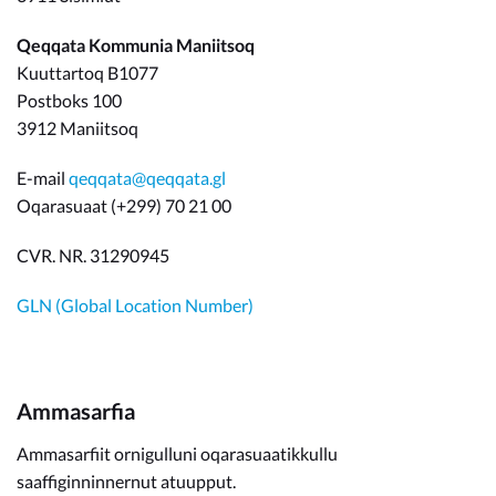
Qeqqata Kommunia Maniitsoq
Kuuttartoq B1077
Postboks 100
3912 Maniitsoq
E-mail
qeqqata@qeqqata.gl
Oqarasuaat (+299) 70 21 00
CVR. NR. 31290945
GLN (Global Location Number)
Ammasarfia
Ammasarfiit ornigulluni oqarasuaatikkullu
saaffiginninnernut atuupput.