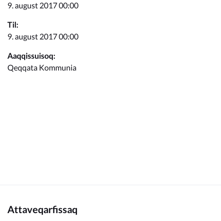
Kommunimi pilersaarut
9. august 2017 00:00
Til:
Kommune pillugu
9. august 2017 00:00
Aaqqissuisoq:
Qeqqata Kommunia
Attaveqarfissaq