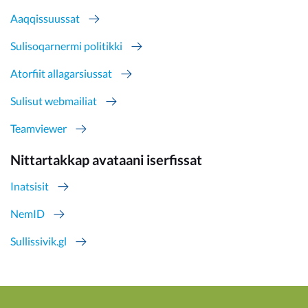
Aaqqissuussat
Sulisoqarnermi politikki
Atorfiit allagarsiussat
Sulisut webmailiat
Teamviewer
Nittartakkap avataani iserfissat
Inatsisit
NemID
Sullissivik.gl