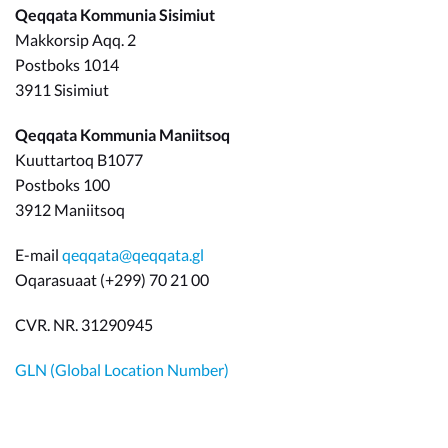
Qeqqata Kommunia Sisimiut
Makkorsip Aqq. 2
Postboks 1014
3911 Sisimiut
Qeqqata Kommunia Maniitsoq
Kuuttartoq B1077
Postboks 100
3912 Maniitsoq
E-mail
qeqqata@qeqqata.gl
Oqarasuaat (+299) 70 21 00
CVR. NR. 31290945
GLN (Global Location Number)