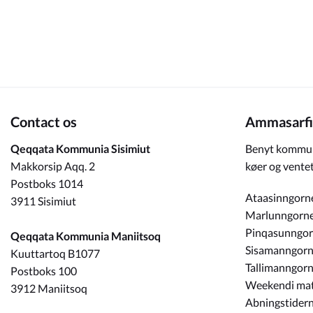
Om_kommunen
Contact os
Ammasarfi
Qeqqata Kommunia Sisimiut
Benyt kommun
Makkorsip Aqq. 2
køer og ventet
Postboks 1014
Ataasinngorn
3911 Sisimiut
Marlunngorn
Pinqasunngo
Qeqqata Kommunia Maniitsoq
Sisamanngor
Kuuttartoq B1077
Tallimanngor
Postboks 100
Weekendi ma
3912 Maniitsoq
Abningstidern