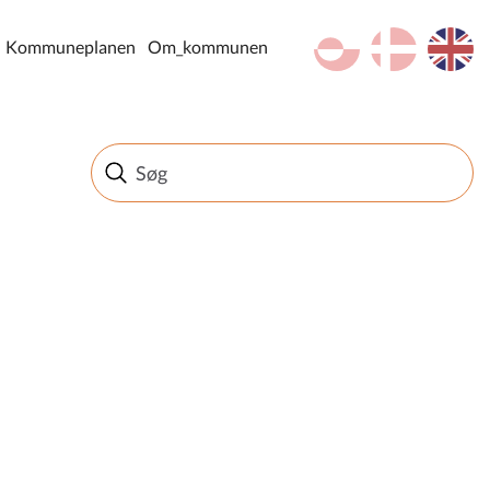
kl-GL
da
en
Kommuneplanen
Om_kommunen