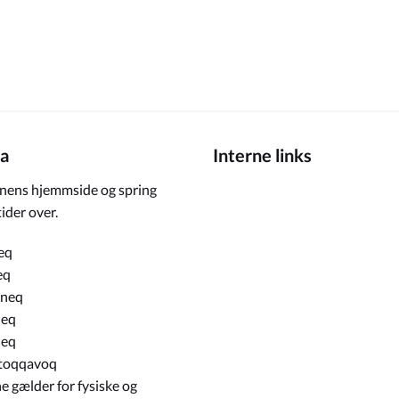
a
Interne links
ens hjemmside og spring
ider over.
eq
eq
rneq
neq
neq
toqqavoq
e gælder for fysiske og