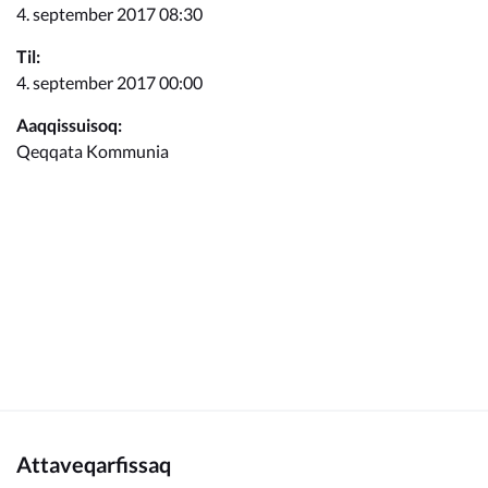
Kommunimi pilersaarut
4. september 2017 08:30
Til:
Kommune pillugu
4. september 2017 00:00
Aaqqissuisoq:
Qeqqata Kommunia
Attaveqarfissaq