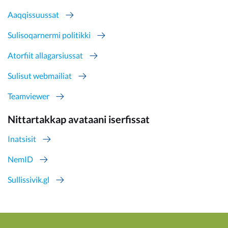
Aaqqissuussat
Sulisoqarnermi politikki
Atorfiit allagarsiussat
Sulisut webmailiat
Teamviewer
Nittartakkap avataani iserfissat
Inatsisit
NemID
Sullissivik.gl