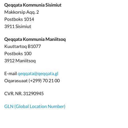
Qeqqata Kommunia Sisimiut
Makkorsip Aqq. 2
Postboks 1014
3911 Sisimiut
Qeqqata Kommunia Maniitsoq
Kuuttartoq B1077
Postboks 100
3912 Maniitsoq
E-mail
qeqqata@qeqqata.gl
Oqarasuaat (+299) 70 21 00
CVR. NR. 31290945
GLN (Global Location Number)