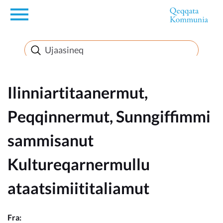
en
Innuttaasunut
Inuussutissarsiorneq
Ilinniartitaanermut,
Peqqinnermut, Sunngiffimmi
Politikki
sammisanut
Takornariat
Kultureqarnermullu
ataatsimiititaliamut
Imminut sullinneq
Fra: