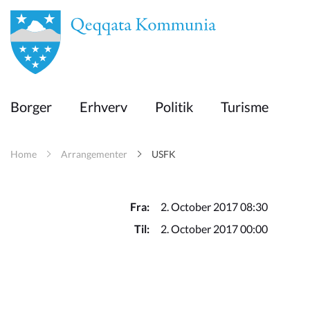
en
Borger
Borger
Erhverv
Politik
Turisme
Erhverv
Home
Arrangementer
USFK
Politik
Turisme
Fra:
2. October 2017 08:30
Til:
2. October 2017 00:00
Kommuneplanen