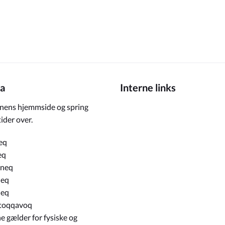
a
Interne links
ens hjemmside og spring
ider over.
eq
eq
rneq
neq
neq
toqqavoq
e gælder for fysiske og