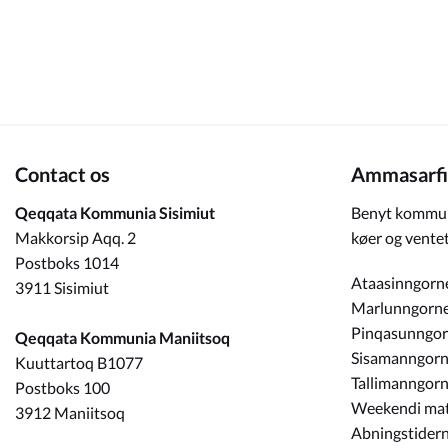
Om_kommunen
Contact os
Ammasarfi
Qeqqata Kommunia Sisimiut
Benyt kommun
Makkorsip Aqq. 2
køer og ventet
Postboks 1014
Ataasinngorn
3911 Sisimiut
Marlunngorn
Pinqasunngo
Qeqqata Kommunia Maniitsoq
Sisamanngor
Kuuttartoq B1077
Tallimanngor
Postboks 100
Weekendi ma
3912 Maniitsoq
Abningstidern