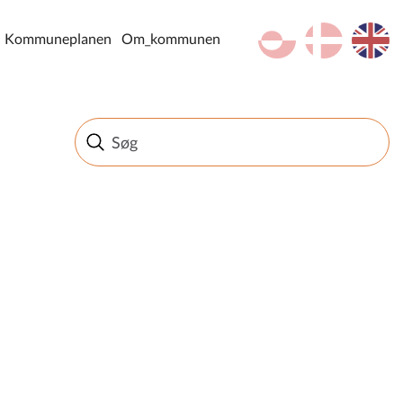
kl-GL
da
en
Kommuneplanen
Om_kommunen