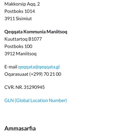
Makkorsip Aqq. 2
Postboks 1014
3911 Sisimiut
Qeqqata Kommunia Maniitsoq
Kuuttartoq B1077
Postboks 100
3912 Maniitsoq
E-mail
qeqqata@qeqqata.gl
Oqarasuaat (+299) 70 21 00
CVR. NR. 31290945
GLN (Global Location Number)
Ammasarfia