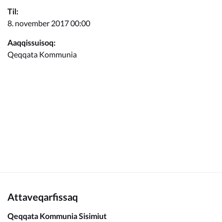
Kommunimi pilersaarut
Til:
8. november 2017 00:00
Kommune pillugu
Aaqqissuisoq:
Qeqqata Kommunia
Attaveqarfissaq
Qeqqata Kommunia Sisimiut