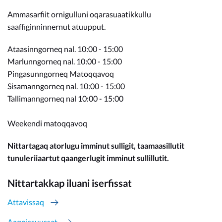
Ammasarfiit ornigulluni oqarasuaatikkullu
saaffiginninnernut atuupput.
Ataasinngorneq nal. 10:00 - 15:00
Marlunngorneq nal. 10:00 - 15:00
Pingasunngorneq Matoqqavoq
Sisamanngorneq nal. 10:00 - 15:00
Tallimanngorneq nal 10:00 - 15:00
Weekendi matoqqavoq
Nittartagaq atorlugu imminut sulligit, taamaasillutit
tunuleriiaartut qaangerlugit imminut sullillutit.
Nittartakkap iluani iserfissat
Attavissaq
Aaqqissuussat