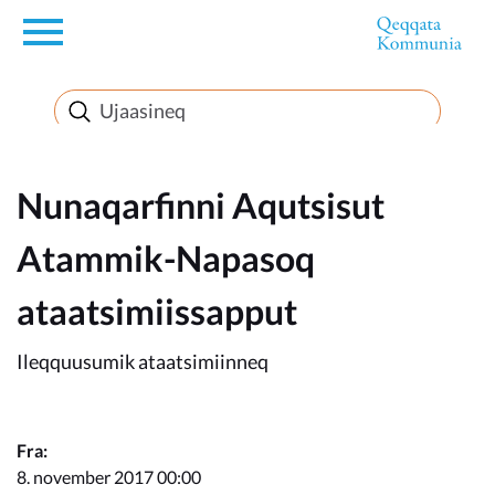
en
Innuttaasunut
Inuussutissarsiorneq
Nunaqarfinni Aqutsisut
Atammik-Napasoq
Politikki
ataatsimiissapput
Takornariat
Ileqquusumik ataatsimiinneq
Imminut sullinneq
Fra:
8. november 2017 00:00