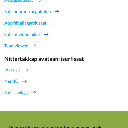
Sulisoqarnermi politikki
Atorfiit allagarsiussat
Sulisut webmailiat
Teamviewer
Nittartakkap avataani iserfissat
Inatsisit
NemID
Sullissivik.gl
Denne side bruger cookies for at gemme nogle